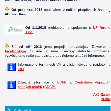
Od prosince 2018
používáme v našich příspěvcích hashtag
#DowerSting!
Od 1.1.2018
prohlubujeme spolupráci s
UP forum,
s.r.o.
Už
od září 2016
jsme propojili zpravodajství Dower.cz s
facebookem
. Sdílíme v něm všechny důležité informace,
vysvětlujeme naše stanoviska a doplňujeme aktuální informace.
Informace o termínech VH a výších dividend najdete na
FIO
.
Důježité informace o
BCPP
a
Centrálním depozitáři
cenných papírů (CDCP)
.
Celý článek
Archiv
Kalendář