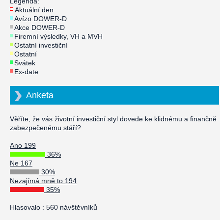
Legenda:
Aktuální den
Avízo DOWER-D
Akce DOWER-D
Firemní výsledky, VH a MVH
Ostatní investiční
Ostatní
Svátek
Ex-date
Anketa
Věříte, že vás životní investiční styl dovede ke klidnému a finančně
zabezpečenému stáří?
Ano 199
36%
Ne 167
30%
Nezajímá mně to 194
35%
Hlasovalo : 560 návštěvníků