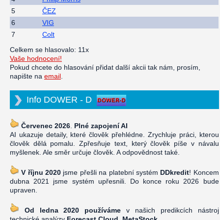
5
ČEZ
6
VIG
7
Colt
Celkem se hlasovalo: 11x
Vaše hodnocení!
Pokud chcete do hlasování přidat další akcii tak nám, prosím,
napište na
email
.
Info DOWER - D
Červenec 2026
.
Plné zapojení AI
AI ukazuje detaily, které člověk přehlédne. Zrychluje práci, kterou
člověk dělá pomalu. Zpřesňuje text, který člověk píše v návalu
myšlenek. Ale směr určuje člověk. A odpovědnost také.
V říjnu 2020
jsme přešli na platební systém
DDkredit
! Koncem
dubna 2021 jsme systém upřesnili. Do konce roku 2026 bude
upraven.
Od ledna 2020 používáme
v našich predikcích nástroj
technické analýzy
Forecast Cloud, MetaStock
.