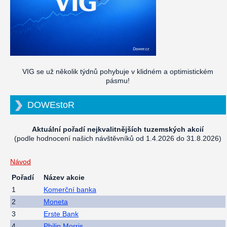
VIG se už několik týdnů pohybuje v klidném a optimistickém
pásmu!
DOWEstoR
Aktuální pořadí nejkvalitnějších tuzemských akcií
(podle hodnocení našich návštěvníků od 1.4.2026 do 31.8.2026)
Návod
Pořadí
Název akcie
1
Komerční banka
2
Moneta
3
Erste Bank
4
Philip Morris