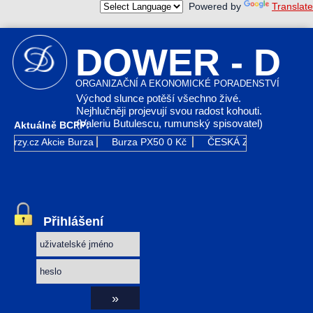
Powered by
Translate
DOWER - D
ORGANIZAČNÍ A EKONOMICKÉ PORADENSTVÍ
Východ slunce potěší všechno živé.
Nejhlučněji projevují svou radost kohouti.
(Valeriu Butulescu, rumunský spisovatel)
Aktuálně BCPP:
Kurzy.cz
Akcie Burza
Burza PX50
0 Kč
ČESKÁ ZBROJOVKA GR
Přihlášení