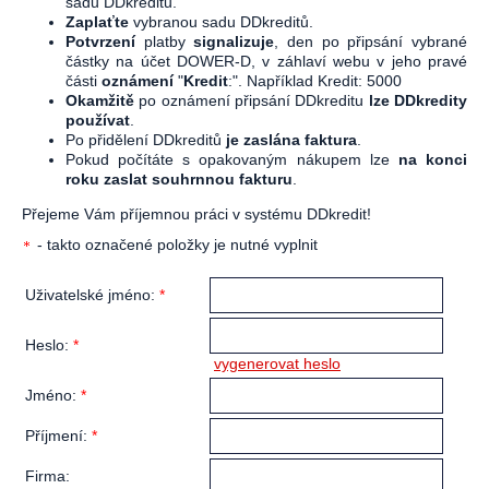
sadu DDkreditů.
Zaplaťte
vybranou sadu DDkreditů.
Potvrzení
platby
signalizuje
, den po připsání vybrané
částky na účet DOWER-D, v záhlaví webu v jeho pravé
části
oznámení
"
Kredit
:". Například Kredit: 5000
Okamžitě
po oznámení připsání DDkreditu
lze DDkredity
používat
.
Po přidělení DDkreditů
je zaslána faktura
.
Pokud počítáte s opakovaným nákupem lze
na konci
roku zaslat souhrnnou fakturu
.
Přejeme Vám příjemnou práci v systému DDkredit!
- takto označené položky je nutné vyplnit
Uživatelské jméno:
*
Heslo:
*
vygenerovat heslo
Jméno:
*
Příjmení:
*
Firma: