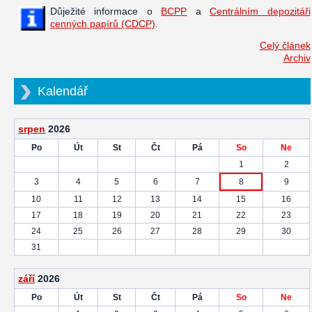
Důježité informace o
BCPP
a
Centrálním depozitáři
cenných papírů (CDCP)
.
Celý článek
Archiv
Kalendář
srpen
2026
Po
Út
St
Čt
Pá
So
Ne
1
2
3
4
5
6
7
8
9
10
11
12
13
14
15
16
17
18
19
20
21
22
23
24
25
26
27
28
29
30
31
září
2026
Po
Út
St
Čt
Pá
So
Ne