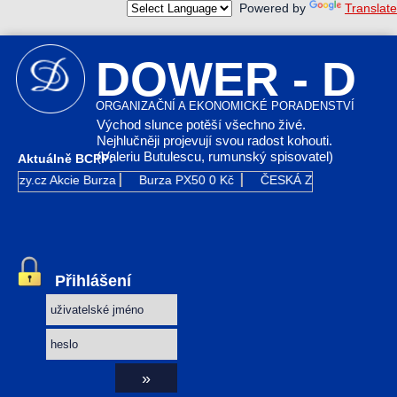
Powered by
Translate
DOWER - D
ORGANIZAČNÍ A EKONOMICKÉ PORADENSTVÍ
Východ slunce potěší všechno živé.
Nejhlučněji projevují svou radost kohouti.
(Valeriu Butulescu, rumunský spisovatel)
Aktuálně BCPP:
urzy.cz
Akcie Burza
Burza PX50
0 Kč
ČESKÁ ZBROJOVKA GR
Přihlášení