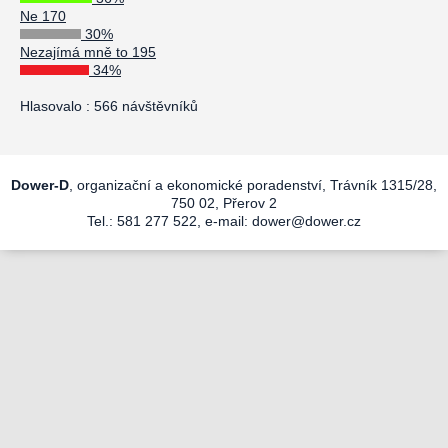
Ne 170
30%
Nezajímá mně to 195
34%
Hlasovalo : 566 návštěvníků
Dower-D
, organizační a ekonomické poradenství, Trávník 1315/28,
750 02, Přerov 2
Tel.: 581 277 522, e-mail:
dower@dower.cz