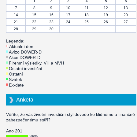
1
2
3
4
5
6
7
8
9
10
11
12
13
14
15
16
17
18
19
20
21
22
23
24
25
26
27
28
29
30
Legenda:
Aktuální den
Avízo DOWER-D
Akce DOWER-D
Firemní výsledky, VH a MVH
Ostatní investiční
Ostatní
Svátek
Ex-date
Anketa
Věříte, že vás životní investiční styl dovede ke klidnému a finančně
zabezpečenému stáří?
Ano 201
36%