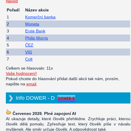
Návod
Pořadí
Název akcie
1
Komerční banka
2
Moneta
3
Erste Bank
4
Philip Morris
5
ČEZ
6
VIG
7
Colt
Celkem se hlasovalo: 11x
Vaše hodnocení!
Pokud chcete do hlasování přidat další akcii tak nám, prosím,
napište na
email
.
Info DOWER - D
Červenec 2026
.
Plné zapojení AI
AI ukazuje detaily, které člověk přehlédne. Zrychluje práci, kterou
člověk dělá pomalu. Zpřesňuje text, který člověk píše v návalu
myšlenek. Ale směr určuje člověk. A odpovědnost také.