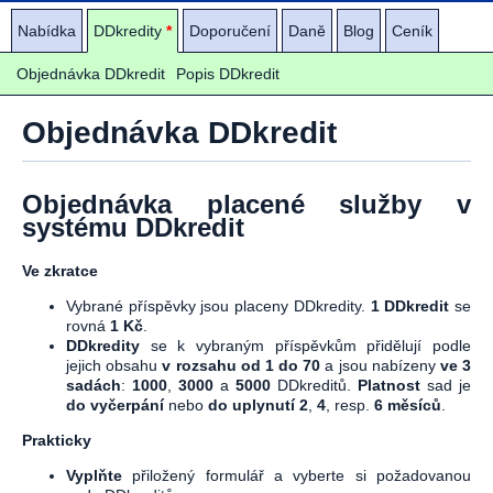
Nabídka
DDkredity
*
Doporučení
Daně
Blog
Ceník
Objednávka DDkredit
Popis DDkredit
Objednávka DDkredit
Objednávka placené služby v
systému DDkredit
Ve zkratce
Vybrané příspěvky jsou placeny DDkredity.
1 DDkredit
se
rovná
1 Kč
.
DDkredity
se k vybraným příspěvkům přidělují podle
jejich obsahu
v rozsahu od 1 do 70
a jsou nabízeny
ve 3
sadách
:
1000
,
3000
a
5000
DDkreditů.
Platnost
sad je
do vyčerpání
nebo
do uplynutí 2
,
4
, resp.
6 měsíců
.
Prakticky
Vyplňte
přiložený formulář a vyberte si požadovanou