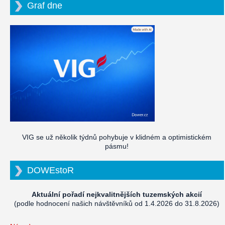
Graf dne
VIG se už několik týdnů pohybuje v klidném a optimistickém
pásmu!
DOWEstoR
Aktuální pořadí nejkvalitnějších tuzemských akcií
(podle hodnocení našich návštěvníků od 1.4.2026 do 31.8.2026)