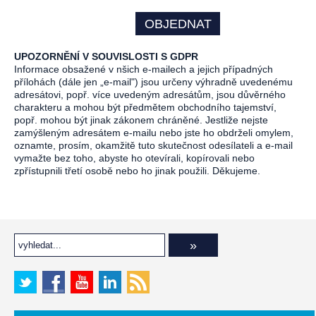
UPOZORNĚNÍ V SOUVISLOSTI S GDPR
Informace obsažené v nšich e-mailech a jejich případných
přílohách (dále jen „e-mail") jsou určeny výhradně uvedenému
adresátovi, popř. více uvedeným adresátům, jsou důvěrného
charakteru a mohou být předmětem obchodního tajemství,
popř. mohou být jinak zákonem chráněné. Jestliže nejste
zamýšleným adresátem e-mailu nebo jste ho obdrželi omylem,
oznamte, prosím, okamžitě tuto skutečnost odesílateli a e-mail
vymažte bez toho, abyste ho otevírali, kopírovali nebo
zpřístupnili třetí osobě nebo ho jinak použili. Děkujeme.