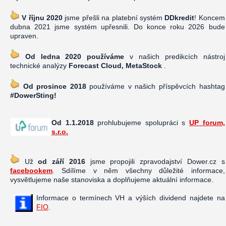
V říjnu 2020
jsme přešli na platební systém
DDkredit
! Koncem
dubna 2021 jsme systém upřesnili. Do konce roku 2026 bude
upraven.
Od ledna 2020 používáme
v našich predikcích nástroj
technické analýzy
Forecast Cloud, MetaStock
.
Od prosince 2018
používáme v našich příspěvcích hashtag
#DowerSting!
Od 1.1.2018
prohlubujeme spolupráci s
UP forum,
s.r.o.
Už
od září 2016
jsme propojili zpravodajství Dower.cz s
facebookem
. Sdílíme v něm všechny důležité informace,
vysvětlujeme naše stanoviska a doplňujeme aktuální informace.
Informace o termínech VH a výších dividend najdete na
FIO
.