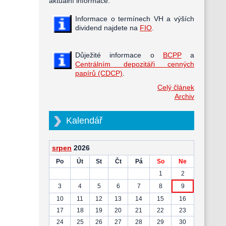
aktuální informace.
Informace o termínech VH a výších
dividend najdete na
FIO
.
Důježité informace o
BCPP
a
Centrálním depozitáři cenných
papírů (CDCP)
.
Celý článek
Archiv
Kalendář
srpen
2026
Po
Út
St
Čt
Pá
So
Ne
1
2
3
4
5
6
7
8
9
10
11
12
13
14
15
16
17
18
19
20
21
22
23
24
25
26
27
28
29
30