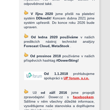
odpovědnost také.
V říjnu 2020
jsme přešli na platební
systém
DDkredit
! Koncem dubna 2021 jsme
systém upřesnili. Do konce roku 2026 bude
upraven.
Od ledna 2020 používáme
v našich
predikcích nástroj technické analýzy
Forecast Cloud, MetaStock
.
Od prosince 2018
používáme v našich
příspěvcích hashtag
#DowerSting!
Od 1.1.2018
prohlubujeme
spolupráci s
UP forum, s.r.o.
Už
od září 2016
jsme propojili
zpravodajství Dower.cz s
facebookem
.
Sdílíme v něm všechny důležité informace,
vysvětlujeme naše stanoviska a doplňujeme