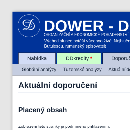
DOWER - D
ORGANIZAČNÍ A EKONOMICKÉ PORADENSTVÍ
Východ slunce potěší všechno živé. Nejhlučněj
Butulescu, rumunský spisovatel)
Nabídka
DDkredity
*
Doporu
Globální analýzy
Tuzemské analýzy
Aktuální 
Aktuální doporučení
Placený obsah
Zobrazení této stránky je podmíněno přihlášením.