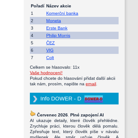
Pořadí
Název akcie
1
Komerční banka
2
Moneta
3
Erste Bank
4
Philip Morris
5
ČEZ
6
VIG
7
Colt
Celkem se hlasovalo: 11x
Vaše hodnocení!
Pokud chcete do hlasování přidat další akcii
tak nám, prosím, napište na
email
.
Info DOWER - D
Červenec 2026
.
Plné zapojení AI
AI ukazuje detaily, které člověk přehlédne.
Zrychluje práci, kterou člověk dělá pomalu.
Zpřesňuje text, který člověk píše v návalu
myšlenek. Ale směr určuje člověk. A