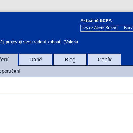
Aktuálně BCPP:
Kurzy.cz
Akcie Burza
Burza
i projevují svou radost kohouti. (Valeriu
čení
Daně
Blog
Ceník
doporučení