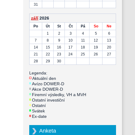
31
září
2026
Po
Út
St
Čt
Pá
So
Ne
1
2
3
4
5
6
7
8
9
10
11
12
13
14
15
16
17
18
19
20
21
22
23
24
25
26
27
28
29
30
Legenda:
Aktuální den
Avízo DOWER-D
Akce DOWER-D
Firemní výsledky, VH a MVH
Ostatní investiční
Ostatní
Svátek
Ex-date
Anketa