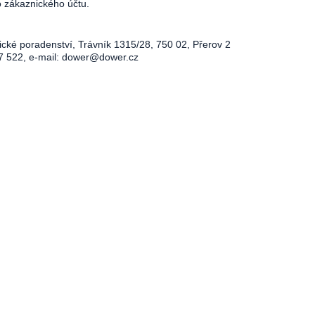
o zákaznického účtu.
ické poradenství, Trávník 1315/28, 750 02, Přerov 2
7 522, e-mail:
dower@dower.cz