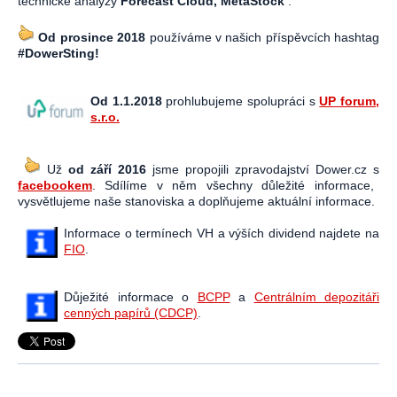
technické analýzy
Forecast Cloud, MetaStock
.
Od prosince 2018
používáme v našich příspěvcích hashtag
#DowerSting!
Od 1.1.2018
prohlubujeme spolupráci s
UP forum,
s.r.o.
Už
od září 2016
jsme propojili zpravodajství Dower.cz s
facebookem
. Sdílíme v něm všechny důležité informace,
vysvětlujeme naše stanoviska a doplňujeme aktuální informace.
Informace o termínech VH a výších dividend najdete na
FIO
.
Důježité informace o
BCPP
a
Centrálním depozitáři
cenných papírů (CDCP)
.