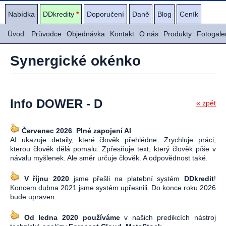
Nabídka
DDkredity
*
Doporučení
Daně
Blog
Ceník
Úvod
Průvodce
Objednávka
Kontakt
O nás
Produkty
Fotogale
Synergické okénko
Info DOWER - D
« zpět
Červenec 2026
.
Plné zapojení AI
AI ukazuje detaily, které člověk přehlédne. Zrychluje práci,
kterou člověk dělá pomalu. Zpřesňuje text, který člověk píše v
návalu myšlenek. Ale směr určuje člověk. A odpovědnost také.
V říjnu 2020
jsme přešli na platební systém
DDkredit
!
Koncem dubna 2021 jsme systém upřesnili. Do konce roku 2026
bude upraven.
Od ledna 2020 používáme
v našich predikcích nástroj