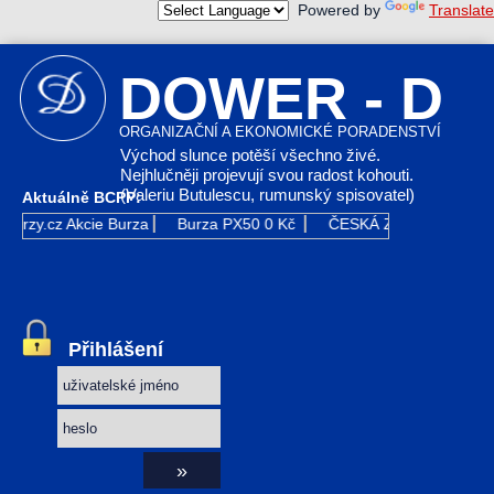
Powered by
Translate
DOWER - D
ORGANIZAČNÍ A EKONOMICKÉ PORADENSTVÍ
Východ slunce potěší všechno živé.
Nejhlučněji projevují svou radost kohouti.
(Valeriu Butulescu, rumunský spisovatel)
Aktuálně BCPP:
Kurzy.cz
Akcie Burza
Burza PX50
0 Kč
ČESKÁ ZBROJOVKA GR
Přihlášení