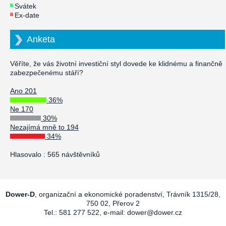
Svátek
Ex-date
Anketa
Věříte, že vás životní investiční styl dovede ke klidnému a finančně
zabezpečenému stáří?
Ano 201
36%
Ne 170
30%
Nezajímá mně to 194
34%
Hlasovalo : 565 návštěvníků
Dower-D
, organizační a ekonomické poradenství, Trávník 1315/28,
750 02, Přerov 2
Tel.: 581 277 522, e-mail:
dower@dower.cz