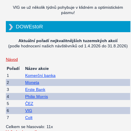
VIG se už několik týdnů pohybuje v klidném a optimistickém
pásmu!
DOWEstoR
Aktuální pořadí nejkvalitnějších tuzemských akcií
(podle hodnocení našich návštěvníků od 1.4.2026 do 31.8.2026)
Návod
Pořadí
Název akcie
1
Komerční banka
2
Moneta
3
Erste Bank
4
Philip Morris
5
ČEZ
6
VIG
7
Colt
Celkem se hlasovalo: 11x