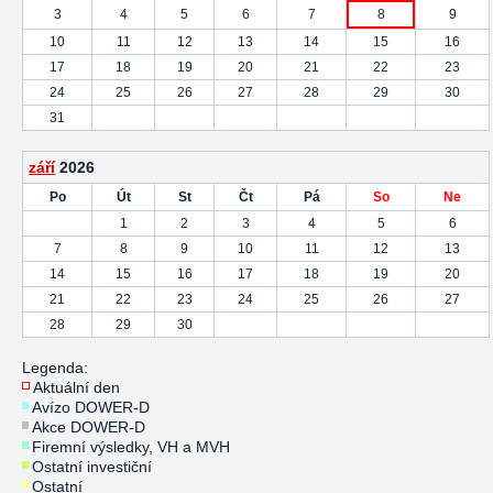
3
4
5
6
7
8
9
10
11
12
13
14
15
16
17
18
19
20
21
22
23
24
25
26
27
28
29
30
31
září
2026
Po
Út
St
Čt
Pá
So
Ne
1
2
3
4
5
6
7
8
9
10
11
12
13
14
15
16
17
18
19
20
21
22
23
24
25
26
27
28
29
30
Legenda:
Aktuální den
Avízo DOWER-D
Akce DOWER-D
Firemní výsledky, VH a MVH
Ostatní investiční
Ostatní