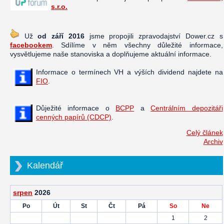
s.r.o.
Už
od září 2016
jsme propojili zpravodajství Dower.cz s
facebookem
. Sdílíme v něm všechny důležité informace,
vysvětlujeme naše stanoviska a doplňujeme aktuální informace.
Informace o termínech VH a výších dividend najdete na
FIO
.
Důježité informace o
BCPP
a
Centrálním depozitáři
cenných papírů (CDCP)
.
Celý článek
Archiv
Kalendář
srpen
2026
Po
Út
St
Čt
Pá
So
Ne
1
2