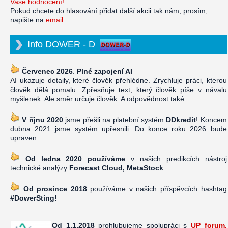
Vaše hodnocení!
Pokud chcete do hlasování přidat další akcii tak nám, prosím,
napište na
email
.
Info DOWER - D
Červenec 2026
.
Plné zapojení AI
AI ukazuje detaily, které člověk přehlédne. Zrychluje práci, kterou
člověk dělá pomalu. Zpřesňuje text, který člověk píše v návalu
myšlenek. Ale směr určuje člověk. A odpovědnost také.
V říjnu 2020
jsme přešli na platební systém
DDkredit
! Koncem
dubna 2021 jsme systém upřesnili. Do konce roku 2026 bude
upraven.
Od ledna 2020 používáme
v našich predikcích nástroj
technické analýzy
Forecast Cloud, MetaStock
.
Od prosince 2018
používáme v našich příspěvcích hashtag
#DowerSting!
Od 1.1.2018
prohlubujeme spolupráci s
UP forum,