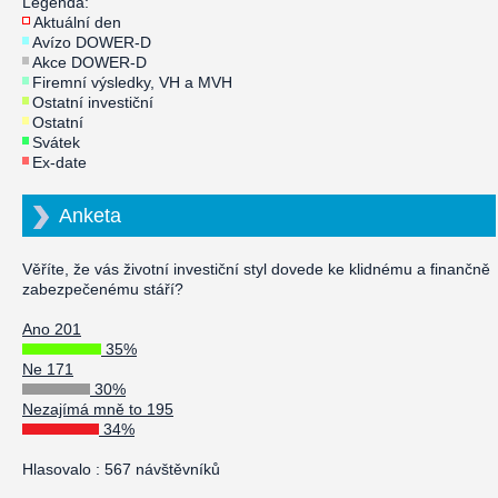
Legenda:
Aktuální den
Avízo DOWER-D
Akce DOWER-D
Firemní výsledky, VH a MVH
Ostatní investiční
Ostatní
Svátek
Ex-date
Anketa
Věříte, že vás životní investiční styl dovede ke klidnému a finančně
zabezpečenému stáří?
Ano 201
35%
Ne 171
30%
Nezajímá mně to 195
34%
Hlasovalo : 567 návštěvníků