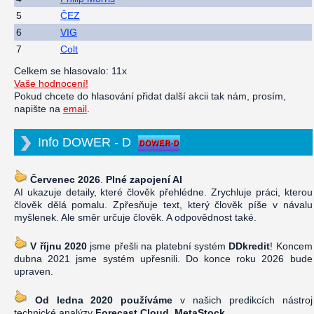
5
ČEZ
6
VIG
7
Colt
Celkem se hlasovalo: 11x
Vaše hodnocení!
Pokud chcete do hlasování přidat další akcii tak nám, prosím,
napište na
email
.
Info DOWER - D
Červenec 2026
.
Plné zapojení AI
AI ukazuje detaily, které člověk přehlédne. Zrychluje práci, kterou
člověk dělá pomalu. Zpřesňuje text, který člověk píše v návalu
myšlenek. Ale směr určuje člověk. A odpovědnost také.
V říjnu 2020
jsme přešli na platební systém
DDkredit
! Koncem
dubna 2021 jsme systém upřesnili. Do konce roku 2026 bude
upraven.
Od ledna 2020 používáme
v našich predikcích nástroj
technické analýzy
Forecast Cloud, MetaStock
.