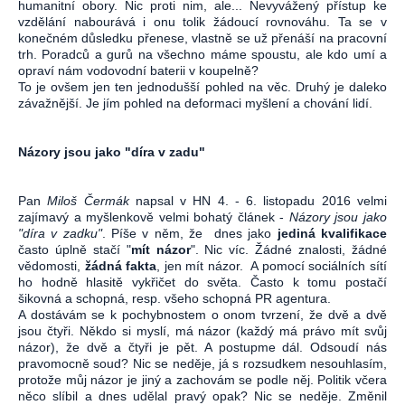
humanitní obory. Nic proti nim, ale... Nevyvážený přístup ke
vzdělání nabourává i onu tolik žádoucí rovnováhu. Ta se v
konečném důsledku přenese, vlastně se už přenáší na pracovní
trh. Poradců a gurů na všechno máme spoustu, ale kdo umí a
opraví nám vodovodní baterii v koupelně?
To je ovšem jen ten jednodušší pohled na věc. Druhý je daleko
závažnější. Je jím pohled na deformaci myšlení a chování lidí.
Názory jsou jako "díra v zadu"
Pan
Miloš Čermák
napsal v HN 4. - 6. listopadu 2016 velmi
zajímavý a myšlenkově velmi bohatý článek -
Názory jsou jako
"díra v zadku"
. Píše v něm, že dnes jako
jediná kvalifikace
často úplně stačí "
mít názor
". Nic víc. Žádné znalosti, žádné
vědomosti,
žádná fakta
, jen mít názor. A pomocí sociálních sítí
ho hodně hlasitě vykřičet do světa. Často k tomu postačí
šikovná a schopná, resp. všeho schopná PR agentura.
A dostávám se k pochybnostem o onom tvrzení, že dvě a dvě
jsou čtyři. Někdo si myslí, má názor (každý má právo mít svůj
názor), že dvě a čtyři je pět. A postupme dál. Odsoudí nás
pravomocně soud? Nic se neděje, já s rozsudkem nesouhlasím,
protože můj názor je jiný a zachovám se podle něj. Politik včera
něco slíbil a dnes udělal pravý opak? Nic se neděje. Změnil