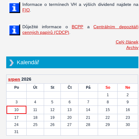
Informace o termínech VH a výších dividend najdete na
FIO
.
Důježité informace o
BCPP
a
Centrálním depozitáři
cenných papírů (CDCP)
.
Celý článek
Archiv
Kalendář
srpen
2026
Po
Út
St
Čt
Pá
So
Ne
1
2
3
4
5
6
7
8
9
10
11
12
13
14
15
16
17
18
19
20
21
22
23
24
25
26
27
28
29
30
31