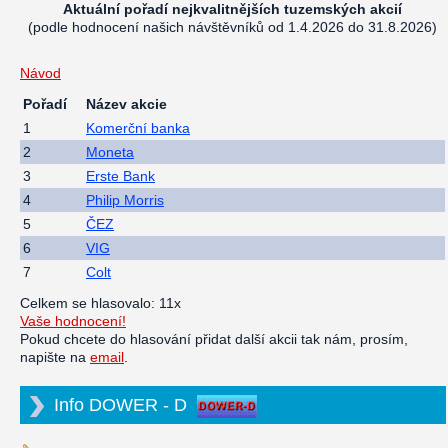
Aktuální pořadí nejkvalitnějších tuzemských akcií
(podle hodnocení našich návštěvníků od 1.4.2026 do 31.8.2026)
Návod
Pořadí
Název akcie
1
Komerční banka
2
Moneta
3
Erste Bank
4
Philip Morris
5
ČEZ
6
VIG
7
Colt
Celkem se hlasovalo: 11x
Vaše hodnocení!
Pokud chcete do hlasování přidat další akcii tak nám, prosím,
napište na
email
.
Info DOWER - D