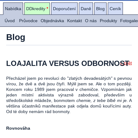
Nabídka
DDkredity
*
Doporučení
Daně
Blog
Ceník
Úvod
Průvodce
Objednávka
Kontakt
O nás
Produkty
Fotogale
Blog
LOAJALITA VERSUS ODBORNOST
« zpět
Přecházel jsem po revoluci do "zlatých devadesátých" s pevnou
vírou, že dvě a dvě jsou čtyři. Mýlil jsem se. Ale o tom později.
Koncem roku 1989 jsem pracoval v chemičce. Vzpomínám jak
jeden místní aktivista výrazně zabodoval, především u
středoškolské mládeže, bonmotem
chemie, z tebe blbě mi je
. A
většina účastníků manifestace pak odjela domů kouřícími auty.
Od té doby nemám rád bonmoty.
Rovnováha