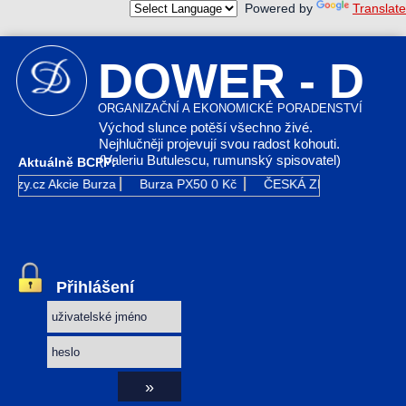
Powered by
Translate
DOWER - D
ORGANIZAČNÍ A EKONOMICKÉ PORADENSTVÍ
Východ slunce potěší všechno živé.
Nejhlučněji projevují svou radost kohouti.
(Valeriu Butulescu, rumunský spisovatel)
Aktuálně BCPP:
urzy.cz
Akcie Burza
Burza PX50
0 Kč
ČESKÁ ZBROJOVKA GR
Přihlášení