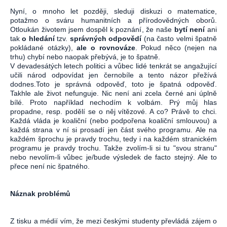
Nyní, o mnoho let později, sleduji diskuzi o matematice,
potažmo o sváru humanitních a přírodovědných oborů.
Otloukán životem jsem dospěl k poznání, že naše
bytí není
ani
tak
o hledání
tzv.
správných odpovědí
(na často velmi špatně
pokládané otázky),
ale o rovnováze
. Pokud něco (nejen na
trhu) chybí nebo naopak přebývá, je to špatně.
V devadesátých letech politici a vůbec lidé tenkrát se angažující
učili národ odpovídat jen černobíle a tento názor přežívá
dodnes.Toto je správná odpověď, toto je špatná odpověď.
Takhle ale život nefunguje. Nic není ani zcela černé ani úplně
bílé. Proto například nechodím k volbám. Prý můj hlas
propadne, resp. podělí se o něj vítězové. A co? Právě to chci.
Každá vláda je koaliční (nebo podpořena koaliční smlouvou) a
každá strana v ní si prosadí jen část svého programu. Ale na
každém šprochu je pravdy trochu, tedy i na každém stranickém
programu je pravdy trochu. Takže zvolím-li si tu "svou stranu"
nebo nevolím-li vůbec je/bude výsledek de facto stejný. Ale to
přece není nic špatného.
Náznak problémů
Z tisku a médií vím, že mezi českými studenty převládá zájem o