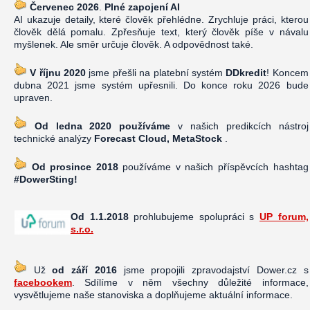
Červenec 2026
.
Plné zapojení AI
AI ukazuje detaily, které člověk přehlédne. Zrychluje práci, kterou
člověk dělá pomalu. Zpřesňuje text, který člověk píše v návalu
myšlenek. Ale směr určuje člověk. A odpovědnost také.
V říjnu 2020
jsme přešli na platební systém
DDkredit
! Koncem
dubna 2021 jsme systém upřesnili. Do konce roku 2026 bude
upraven.
Od ledna 2020 používáme
v našich predikcích nástroj
technické analýzy
Forecast Cloud, MetaStock
.
Od prosince 2018
používáme v našich příspěvcích hashtag
#DowerSting!
Od 1.1.2018
prohlubujeme spolupráci s
UP forum,
s.r.o.
Už
od září 2016
jsme propojili zpravodajství Dower.cz s
facebookem
. Sdílíme v něm všechny důležité informace,
vysvětlujeme naše stanoviska a doplňujeme aktuální informace.