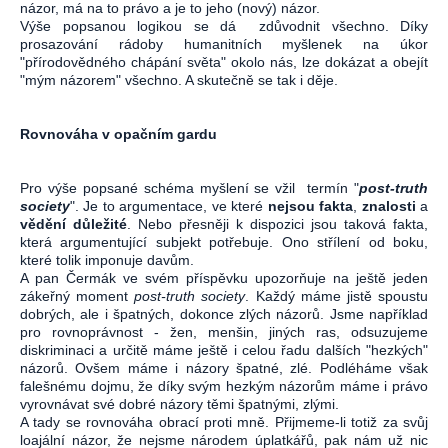
názor, má na to právo a je to jeho (nový) názor.
Výše popsanou logikou se dá zdůvodnit všechno. Díky
prosazování rádoby humanitních myšlenek na úkor
"přírodovědného chápání světa" okolo nás, lze dokázat a obejít
"mým názorem" všechno. A skutečně se tak i děje.
Rovnováha v opačním gardu
Pro výše popsané schéma myšlení se vžil termín "
post-truth
society
". Je to argumentace, ve které
nejsou fakta
,
znalosti
a
vědění důležité
. Nebo přesněji k dispozici jsou taková fakta,
která argumentující subjekt potřebuje. Ono střílení od boku,
které tolik imponuje davům.
A pan Čermák ve svém příspěvku upozorňuje na ještě jeden
zákeřný moment
post-truth society
. Každý máme jistě spoustu
dobrých, ale i špatných, dokonce zlých názorů. Jsme například
pro rovnoprávnost - žen, menšin, jiných ras, odsuzujeme
diskriminaci a určitě máme ještě i celou řadu dalších "hezkých"
názorů. Ovšem máme i názory špatné, zlé. Podléháme však
falešnému dojmu, že díky svým hezkým názorům máme i právo
vyrovnávat své dobré názory těmi špatnými, zlými.
A tady se rovnováha obrací proti mně. Přijmeme-li totiž za svůj
loajální názor, že nejsme národem úplatkářů, pak nám už nic