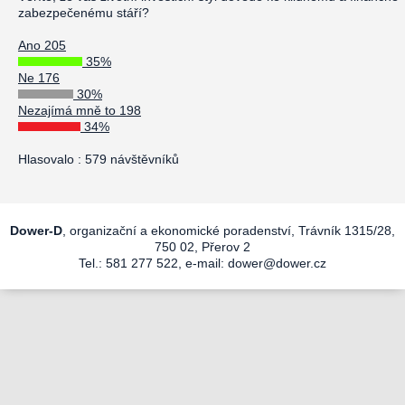
zabezpečenému stáří?
Ano 205
35%
Ne 176
30%
Nezajímá mně to 198
34%
Hlasovalo : 579 návštěvníků
Dower-D
, organizační a ekonomické poradenství, Trávník 1315/28,
750 02, Přerov 2
Tel.: 581 277 522, e-mail:
dower@dower.cz