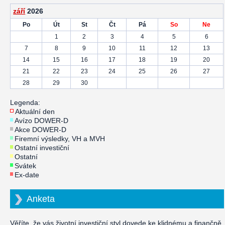
září
2026
Po
Út
St
Čt
Pá
So
Ne
1
2
3
4
5
6
7
8
9
10
11
12
13
14
15
16
17
18
19
20
21
22
23
24
25
26
27
28
29
30
Legenda:
Aktuální den
Avízo DOWER-D
Akce DOWER-D
Firemní výsledky, VH a MVH
Ostatní investiční
Ostatní
Svátek
Ex-date
Anketa
Věříte, že vás životní investiční styl dovede ke klidnému a finančně