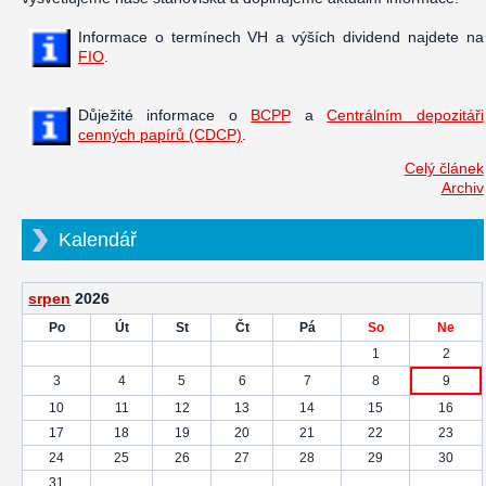
Informace o termínech VH a výších dividend najdete na
FIO
.
Důježité informace o
BCPP
a
Centrálním depozitáři
cenných papírů (CDCP)
.
Celý článek
Archiv
Kalendář
srpen
2026
Po
Út
St
Čt
Pá
So
Ne
1
2
3
4
5
6
7
8
9
10
11
12
13
14
15
16
17
18
19
20
21
22
23
24
25
26
27
28
29
30
31