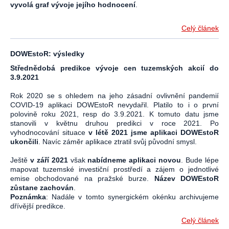
vyvolá graf vývoje jejího hodnocení
.
Celý článek
DOWEstoR: výsledky
Střednědobá predikce vývoje cen tuzemských akcií do
3.9.2021
Rok 2020 se s ohledem na jeho zásadní ovlivnění pandemií
COVID-19 aplikaci DOWEstoR nevydařil. Platilo to i o první
polovině roku 2021, resp do 3.9.2021. K tomuto datu jsme
stanovili v květnu druhou predikci v roce 2021. Po
vyhodnocování situace
v létě 2021 jsme aplikaci DOWEstoR
ukončili
. Navíc záměr aplikace ztratil svůj původní smysl.
Ještě
v září 2021
však
nabídneme aplikaci novou
. Bude lépe
mapovat tuzemské investiční prostředí a zájem o jednotlivé
emise obchodované na pražské burze.
Název DOWEstoR
zůstane zachován
.
Poznámka
: Nadále v tomto synergickém okénku archivujeme
dřívější predikce.
Celý článek