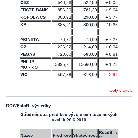
ČEZ
548,88
522,50
+ 5,05
ERSTE BANK
856,50
781,20
+ 9,64
KOFOLA ČS
300,92
290,00
+ 3,77
KB
885,21
800,00
+ 10,65
MONETA
78,27
73,00
+ 7,22
O2
226,92
214,00
+ 6,04
PEGAS
728,00
688,00
+ 5,81
PHILIP
13895,71
13660,00
+ 1,73
MORRIS
VIG
597,58
616,00
- 2,99
Celý článek
DOWEstoR: výsledky
Střednědobá predikce vývoje cen tuzemských
akcií k 28.6.2019
Rozdíl v
Název
Predikce
Skutečnost
%