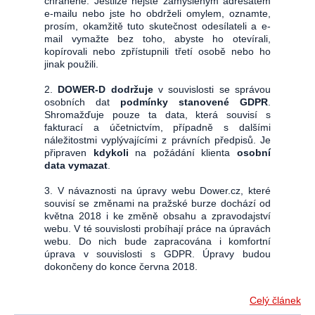
chráněné. Jestliže nejste zamýšleným adresátem
e-mailu nebo jste ho obdrželi omylem, oznamte,
prosím, okamžitě tuto skutečnost odesílateli a e-
mail vymažte bez toho, abyste ho otevírali,
kopírovali nebo zpřístupnili třetí osobě nebo ho
jinak použili.
2.
DOWER-D dodržuje
v souvislosti se správou
osobních dat
podmínky stanovené GDPR
.
Shromažďuje pouze ta data, která souvisí s
fakturací a účetnictvím, případně s dalšími
náležitostmi vyplývajícími z právních předpisů. Je
připraven
kdykoli
na požádání klienta
osobní
data vymazat
.
3. V návaznosti na úpravy webu Dower.cz, které
souvisí se změnami na pražské burze dochází od
května 2018 i ke změně obsahu a zpravodajství
webu. V té souvislosti probíhají práce na úpravách
webu. Do nich bude zapracována i komfortní
úprava v souvislosti s GDPR. Úpravy budou
dokončeny do konce června 2018.
Celý článek