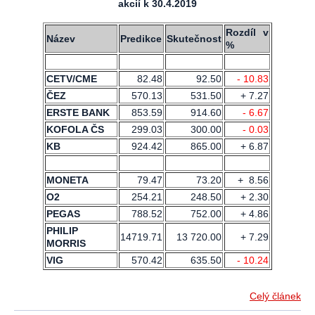
akcií k 30.4.2019
Rozdíl v
Název
Predikce
Skutečnost
%
CETV/CME
82.48
92.50
- 10.83
ČEZ
570.13
531.50
+ 7.27
ERSTE BANK
853.59
914.60
- 6.67
KOFOLA ČS
299.03
300.00
- 0.03
KB
924.42
865.00
+ 6.87
MONETA
79.47
73.20
+ 8.56
O2
254.21
248.50
+ 2.30
PEGAS
788.52
752.00
+ 4.86
PHILIP
14719.71
13 720.00
+ 7.29
MORRIS
VIG
570.42
635.50
- 10.24
Celý článek