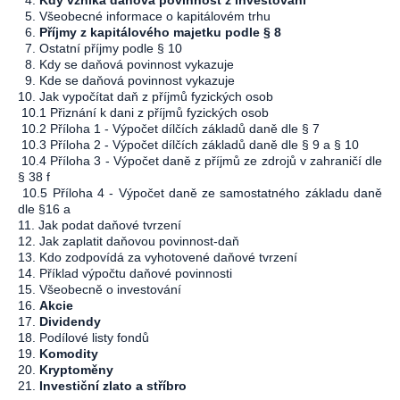
4.
Kdy vzniká daňová povinnost z investování
5. Všeobecné informace o kapitálovém trhu
6.
Příjmy z kapitálového majetku podle § 8
7. Ostatní příjmy podle § 10
8. Kdy se daňová povinnost vykazuje
9. Kde se daňová povinnost vykazuje
10. Jak vypočítat daň z příjmů fyzických osob
10.1 Přiznání k dani z příjmů fyzických osob
10.2 Příloha 1 - Výpočet dílčích základů daně dle § 7
10.3 Příloha 2 - Výpočet dílčích základů daně dle § 9 a § 10
10.4 Příloha 3 - Výpočet daně z příjmů ze zdrojů v zahraničí dle
§ 38 f
10.5 Příloha 4 - Výpočet daně ze samostatného základu daně
dle §16 a
11. Jak podat daňové tvrzení
12. Jak zaplatit daňovou povinnost-daň
13. Kdo zodpovídá za vyhotovené daňové tvrzení
14. Příklad výpočtu daňové povinnosti
15. Všeobecně o investování
16.
Akcie
17.
Dividendy
18. Podílové listy fondů
19.
Komodity
20.
Kryptoměny
21.
Investiční zlato a stříbro