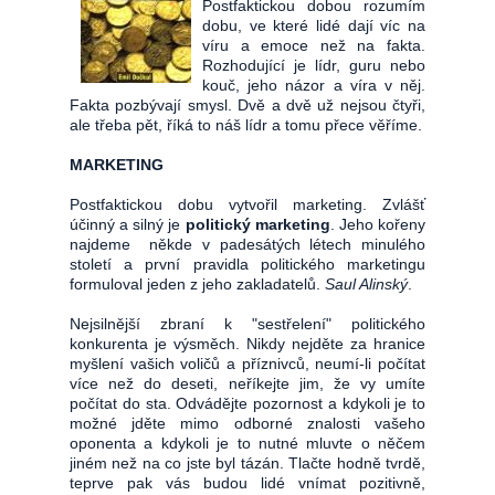
Postfaktickou dobou rozumím
dobu, ve které lidé dají víc na
víru a emoce než na fakta.
Rozhodující je lídr, guru nebo
kouč, jeho názor a víra v něj.
Fakta pozbývají smysl. Dvě a dvě už nejsou čtyři,
ale třeba pět, říká to náš lídr a tomu přece věříme.
MARKETING
Postfaktickou dobu vytvořil marketing. Zvlášť
účinný a silný je
politický marketing
. Jeho kořeny
najdeme někde v padesátých létech minulého
století a první pravidla politického marketingu
formuloval jeden z jeho zakladatelů.
Saul Alinský
.
Nejsilnější zbraní k "sestřelení" politického
konkurenta je výsměch. Nikdy nejděte za hranice
myšlení vašich voličů a příznivců, neumí-li počítat
více než do deseti, neříkejte jim, že vy umíte
počítat do sta. Odvádějte pozornost a kdykoli je to
možné jděte mimo odborné znalosti vašeho
oponenta a kdykoli je to nutné mluvte o něčem
jiném než na co jste byl tázán. Tlačte hodně tvrdě,
teprve pak vás budou lidé vnímat pozitivně,