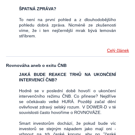
ŠPATNÁ ZPRÁVA?
To není na první pohled a z dlouhodobějšího
pohledu dobrá zpráva. Nicméně ze zkušenosti
víme, že i ten nejčernější mrak bývá lemován
stříbrem.
Celý článek
Rovnováha aneb o exitu ČNB
JAKÁ BUDE REAKCE TRHŮ NA UKONČENÍ
INTERVENCÍ ČNB?
Hodně se v poslední době hovoří o ukončení
intervenčního režimu ČNB. Co přinese? Nejdříve
se očekávalo velké HURÁ. Později začal dění
ovlivňovat zdravý selský rozum. V DOWER-D v té
souvislosti často hovoříme o ROVNOVÁZE.
Smart investorům dochází, že pokud bude víc
investorů se stejným nápadem jako mají oni -
vrhnout na trh české koruny, aby po "české