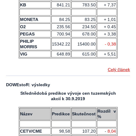
KB
841.21
783.50
+ 7,37
MONETA
84.25
83.25
+ 1,01
O2
235.56
234.50
+ 0.45
PEGAS
700.94
678.00
+ 3,38
PHILIP
15342.22
15400.00
- 0,38
MORRIS
VIG
648.89
615.00
+ 5,51
Celý článek
DOWEstoR: výsledky
Střednědobá predikce vývoje cen tuzemských
akcií k 30.9.2019
Rozdíl v
Název
Predikce
Skutečnost
%
CETV/CME
98,58
107,20
-
8,04