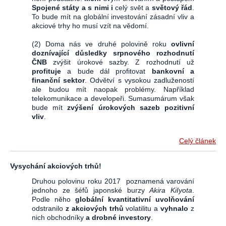
Spojené státy a s nimi i
celý svět a
světový řád
.
To bude mít na globální investování zásadní vliv a
akciové trhy ho musí vzít na vědomí.
(2) Doma nás ve druhé polovině roku
ovlivní
doznívající důsledky srpnového rozhodnutí
ČNB
zvýšit úrokové sazby. Z rozhodnutí už
profituje
a bude dál profitovat
bankovní a
finanční sektor
. Odvětví s vysokou zadlužeností
ale budou mít naopak problémy. Například
telekomunikace a developeři. Sumasumárum však
bude mít
zvýšení úrokových sazeb pozitivní
vliv
.
Celý článek
Vysychání akciových trhů!
Druhou polovinu roku 2017 poznamená varování
jednoho ze šéfů japonské burzy
Akira KiIyota
.
Podle něho
globální kvantitativní uvolňování
odstranilo
z akciových trhů
volatilitu a
vyhnalo
z
nich obchodníky
a drobné investory
.