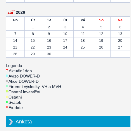
září
2026
Po
Út
St
Čt
Pá
So
Ne
1
2
3
4
5
6
7
8
9
10
11
12
13
14
15
16
17
18
19
20
21
22
23
24
25
26
27
28
29
30
Legenda:
Aktuální den
Avízo DOWER-D
Akce DOWER-D
Firemní výsledky, VH a MVH
Ostatní investiční
Ostatní
Svátek
Ex-date
Anketa