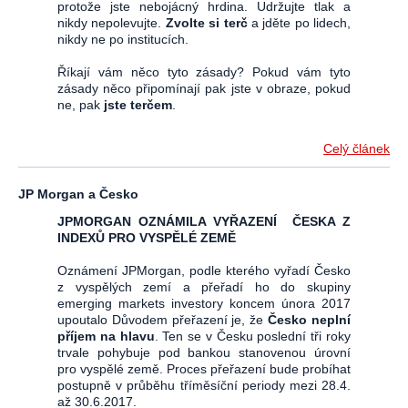
protože jste nebojácný hrdina. Udržujte tlak a
nikdy nepolevujte.
Zvolte si terč
a jděte po lidech,
nikdy ne po institucích.
Říkají vám něco tyto zásady? Pokud vám tyto
zásady něco připomínají pak jste v obraze, pokud
ne, pak
jste terčem
.
Celý článek
JP Morgan a Česko
JPMORGAN OZNÁMILA VYŘAZENÍ ČESKA Z
INDEXŮ PRO VYSPĚLÉ ZEMĚ
Oznámení JPMorgan, podle kterého vyřadí Česko
z vyspělých zemí a přeřadí ho do skupiny
emerging markets investory koncem února 2017
upoutalo Důvodem přeřazení je, že
Česko neplní
příjem na hlavu
. Ten se v Česku poslední tři roky
trvale pohybuje pod bankou stanovenou úrovní
pro vyspělé země. Proces přeřazení bude probíhat
postupně v průběhu tříměsíční periody mezi 28.4.
až 30.6.2017.