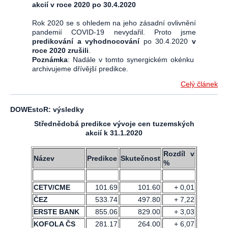
akcií v roce 2020 po 30.4.2020
Rok 2020 se s ohledem na jeho zásadní ovlivnění
pandemií COVID-19 nevydařil. Proto jsme
predikování a vyhodnocování
po 30.4.2020
v
roce 2020 zrušili
.
Poznámka
: Nadále v tomto synergickém okénku
archivujeme dřívější predikce.
Celý článek
DOWEstoR: výsledky
Střednědobá predikce vývoje cen tuzemských
akcií k 31.1.2020
Rozdíl v
Název
Predikce
Skutečnost
%
CETV/CME
101.69
101.60
+ 0,01
ČEZ
533.74
497.80
+ 7,22
ERSTE BANK
855.06
829.00
+ 3,03
KOFOLA ČS
281.17
264.00
+ 6,07