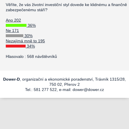
Věříte, že vás životní investiční styl dovede ke klidnému a finančně
zabezpečenému stáří?
Ano 202
36%
Ne 171
30%
Nezajímá mně to 195
34%
Hlasovalo : 568 návštěvníků
Dower-D
, organizační a ekonomické poradenství, Trávník 1315/28,
750 02, Přerov 2
Tel.: 581 277 522, e-mail:
dower@dower.cz