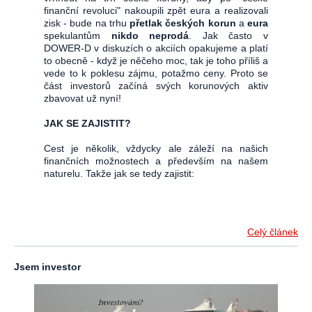
finanční revoluci" nakoupili zpět eura a realizovali
zisk - bude na trhu
přetlak českých korun
a
eura
spekulantům
nikdo neprodá
. Jak často v
DOWER-D v diskuzích o akciích opakujeme a platí
to obecně - když je něčeho moc, tak je toho příliš a
vede to k poklesu zájmu, potažmo ceny. Proto se
část investorů začíná svých korunových aktiv
zbavovat už nyní!
JAK SE ZAJISTIT?
Cest je několik, vždycky ale záleží na našich
finančních možnostech a především na našem
naturelu. Takže jak se tedy zajistit:
Celý článek
Jsem investor