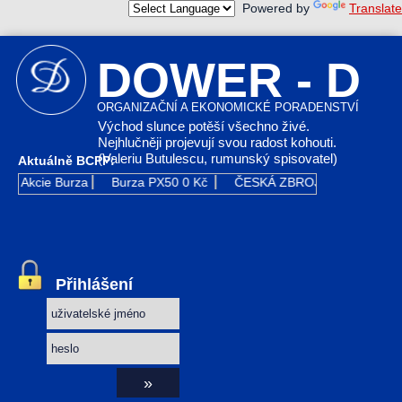
Powered by
Translate
DOWER - D
ORGANIZAČNÍ A EKONOMICKÉ PORADENSTVÍ
Východ slunce potěší všechno živé.
Nejhlučněji projevují svou radost kohouti.
(Valeriu Butulescu, rumunský spisovatel)
Aktuálně BCPP:
Akcie Burza
Burza PX50
0 Kč
ČESKÁ ZBROJOVKA GR
0 Kč
Přihlášení