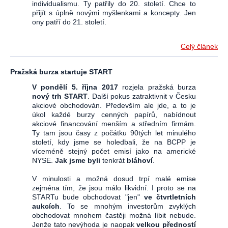
individualismu. Ty patřily do 20. století. Chce to
přijít s úplně novými myšlenkami a koncepty. Jen
ony patří do 21. století.
Celý článek
Pražská burza startuje START
V pondělí 5. října 2017
rozjela pražská burza
nový trh START
. Další pokus zatraktivnit v Česku
akciové obchodován. Především ale jde, a to je
úkol každé burzy cenných papírů, nabídnout
akciové financování menším a středním firmám.
Ty tam jsou časy z počátku 90tých let minulého
století, kdy jsme se holedbali, že na BCPP je
víceméně stejný počet emisí jako na americké
NYSE.
Jak jsme byli
tenkrát
bláhoví
.
V minulosti a možná dosud trpí malé emise
zejména tím, že jsou málo likvidní. I proto se na
STARTu bude obchodovat "jen"
ve čtvrtletních
aukcích
. To se mnohým investorům zvyklých
obchodovat mnohem častěji možná líbit nebude.
Jenže tato nevýhoda je naopak
velkou předností