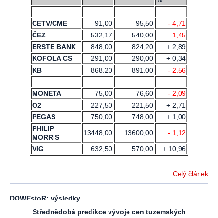
CETV/CME
91,00
95,50
- 4,71
ČEZ
532,17
540,00
-
1,45
ERSTE BANK
848,00
824,20
+ 2,89
KOFOLA ČS
291,00
290,00
+ 0,34
KB
868,20
891,00
- 2,56
MONETA
75,00
76,60
- 2,09
O2
227,50
221,50
+ 2,71
PEGAS
750,00
748,00
+ 1,00
PHILIP
13448,00
13600,00
- 1,12
MORRIS
VIG
632,50
570,00
+ 10,96
Celý článek
DOWEstoR: výsledky
Střednědobá predikce vývoje cen tuzemských