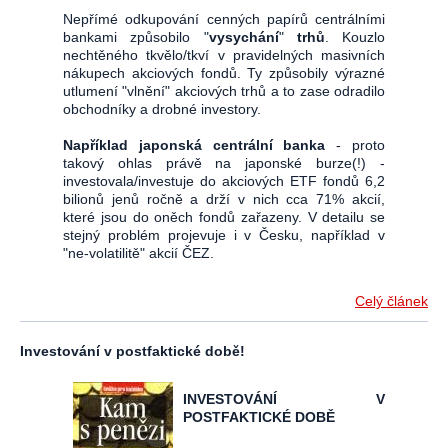
Nepřímé odkupování cenných papírů centrálními
bankami způsobilo "
vysychání
"
trhů
. Kouzlo
nechtěného tkvělo/tkví v pravidelných masivních
nákupech akciových fondů. Ty způsobily výrazné
utlumení "vlnění" akciových trhů a to zase odradilo
obchodníky a drobné investory.
Například japonská centrální banka
- proto
takový ohlas právě na japonské burze(!) -
investovala/investuje do akciových ETF fondů 6,2
bilionů jenů ročně a drží v nich cca 71% akcií,
které jsou do oněch fondů zařazeny. V detailu se
stejný problém projevuje i v Česku, například v
"ne-volatilitě" akcií ČEZ.
Celý článek
Investování v postfaktické době!
INVESTOVÁNÍ V
POSTFAKTICKÉ DOBĚ