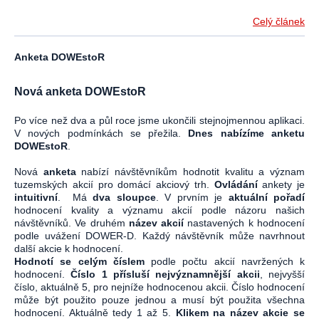
Celý článek
Anketa DOWEstoR
Nová anketa DOWEstoR
Po více než dva a půl roce jsme ukončili stejnojmennou aplikaci.
V nových podmínkách se přežila.
Dnes nabízíme anketu
DOWEstoR
.
Nová
anketa
nabízí návštěvníkům hodnotit kvalitu a význam
tuzemských akcií pro domácí akciový trh.
Ovládání
ankety je
intuitivní
. Má
dva sloupce
. V prvním je
aktuální pořadí
hodnocení kvality a významu akcií podle názoru našich
návštěvníků. Ve druhém
název akcií
nastavených k hodnocení
podle uvážení DOWER-D. Každý návštěvník může navrhnout
další akcie k hodnocení.
Hodnotí se celým číslem
podle počtu akcií navržených k
hodnocení.
Číslo 1 přísluší nejvýznamnější akcii
, nejvyšší
číslo, aktuálně 5, pro nejníže hodnocenou akcii. Číslo hodnocení
může být použito pouze jednou a musí být použita všechna
hodnocení. Aktuálně tedy 1 až 5.
Klikem na název akcie se