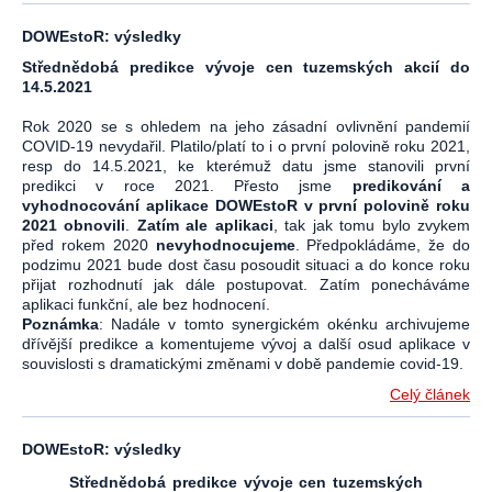
DOWEstoR: výsledky
Střednědobá predikce vývoje cen tuzemských akcií do
14.5.2021
Rok 2020 se s ohledem na jeho zásadní ovlivnění pandemií
COVID-19 nevydařil. Platilo/platí to i o první polovině roku 2021,
resp do 14.5.2021, ke kterémuž datu jsme stanovili první
predikci v roce 2021. Přesto jsme
predikování a
vyhodnocování aplikace DOWEstoR
v první polovině roku
2021 obnovili
.
Zatím ale aplikaci
, tak jak tomu bylo zvykem
před rokem 2020
nevyhodnocujeme
. Předpokládáme, že do
podzimu 2021 bude dost času posoudit situaci a do konce roku
přijat rozhodnutí jak dále postupovat. Zatím ponecháváme
aplikaci funkční, ale bez hodnocení.
Poznámka
: Nadále v tomto synergickém okénku archivujeme
dřívější predikce a komentujeme vývoj a další osud aplikace v
souvislosti s dramatickými změnami v době pandemie covid-19.
Celý článek
DOWEstoR: výsledky
Střednědobá predikce vývoje cen tuzemských