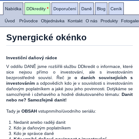
Nabídka
DDkredity
*
Doporučení
Daně
Blog
Ceník
Úvod
Průvodce
Objednávka
Kontakt
O nás
Produkty
Fotogale
Synergické okénko
Investiční daňový rádce
V oddílu DANĚ jsme rozšířili službu DDkredit o informace, které
sice nejsou přímo o investování, ale s investováním
bezprostředně souvisí. Řeč je
o daních souvisejících s
investováním
a odpovědích kdo je v souvislosti s investováním
daňovým poplatníkem a jaké jsou jeho povinnosti. Dotýkáme se
samozřejmě i ožehavého a hodně diskutovaného tématu:
Danit
nebo ne? Samozřejmě danit!
Tady je
OBSAH
vstupnmího/úvodního seriálu:
1. Nedanit anebo raději danit
2. Kdo je daňovým poplatníkem
3. Kdo je správce daně