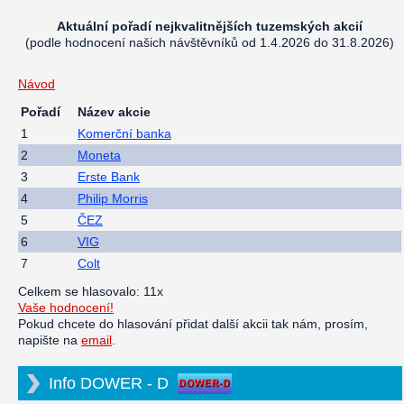
Aktuální pořadí nejkvalitnějších tuzemských akcií
(podle hodnocení našich návštěvníků od 1.4.2026 do 31.8.2026)
Návod
Pořadí
Název akcie
1
Komerční banka
2
Moneta
3
Erste Bank
4
Philip Morris
5
ČEZ
6
VIG
7
Colt
Celkem se hlasovalo: 11x
Vaše hodnocení!
Pokud chcete do hlasování přidat další akcii tak nám, prosím,
napište na
email
.
Info DOWER - D