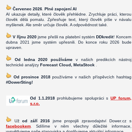
Červenec 2026
.
Plné zapojení AI
AI ukazuje detaily, které člověk přehlédne. Zrychluje práci, kterou
člověk dělá pomalu. Zpřesňuje text, který člověk píše v návalu
myšlenek. Ale směr určuje člověk. A odpovědnost také.
V říjnu 2020
jsme přešli na platební systém
DDkredit
! Koncem
dubna 2021 jsme systém upřesnili. Do konce roku 2026 bude
upraven.
Od ledna 2020 používáme
v našich predikcích nástroj
technické analýzy
Forecast Cloud, MetaStock
.
Od prosince 2018
používáme v našich příspěvcích hashtag
#DowerSting!
Od 1.1.2018
prohlubujeme spolupráci s
UP forum,
s.r.o.
Už
od září 2016
jsme propojili zpravodajství Dower.cz s
facebookem
. Sdílíme v něm všechny důležité informace,
vysvětlujeme naše stanoviska a doplňujeme aktuální informace.