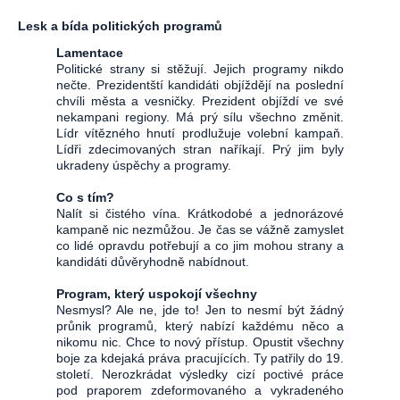
Lesk a bída politických programů
Lamentace
Politické strany si stěžují. Jejich programy nikdo
nečte. Prezidentští kandidáti objíždějí na poslední
chvíli města a vesničky. Prezident objíždí ve své
nekampani regiony. Má prý sílu všechno změnit.
Lídr vítězného hnutí prodlužuje volební kampaň.
Lídři zdecimovaných stran naříkají. Prý jim byly
ukradeny úspěchy a programy.
Co s tím?
Nalít si čistého vína. Krátkodobé a jednorázové
kampaně nic nezmůžou. Je čas se vážně zamyslet
co lidé opravdu potřebují a co jim mohou strany a
kandidáti důvěryhodně nabídnout.
Program, který uspokojí všechny
Nesmysl? Ale ne, jde to! Jen to nesmí být žádný
průnik programů, který nabízí každému něco a
nikomu nic. Chce to nový přístup. Opustit všechny
boje za kdejaká práva pracujících. Ty patřily do 19.
století. Nerozkrádat výsledky cizí poctivé práce
pod praporem zdeformovaného a vykradeného