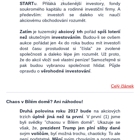
START
u. Přiláká zkušenější investory, fondy
soukromého kapitálu a rodinné investiční firmy. A
především: investoři se daleko víc naučí
akciovému obchodování rozumět.
Zatím
je tuzemský
akciový trh
pořád
spíš loterií
než
skutečným
investováním
. Budou-li se ovšem
aukce pořádat jen 4x do roka budou mít investoři
dost času prostudovat si "čísla" ze zvolené
společnosti a daleko lépe jim rozumět. Už proto,
že do akcií vloží své vlastní peníze! Samozřejmě si
pak budou vybranou společnost hlídat. Půjde
opravdu o
věrohodné investování
.
Celý článek
Chaos v Bílém domě? Ani náhodou!
Druhá polovina roku 2017 bude
na akciových
trzích
úplně jiná než ta první
. V první (1) jsme
byli svědky "chaosu v Bílém domě". Ukazuje se
však, že,
prezident Trump jen plní sliby dané
svým
voličům
, byť možná trochu, chaoticky. To ale
není podstatné.
Mění
svým chováním a postupem