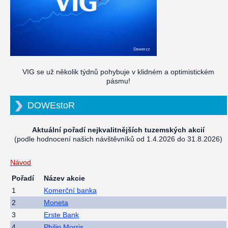
VIG se už několik týdnů pohybuje v klidném a optimistickém
pásmu!
DOWEstoR
Aktuální pořadí nejkvalitnějších tuzemských akcií
(podle hodnocení našich návštěvníků od 1.4.2026 do 31.8.2026)
Návod
Pořadí
Název akcie
1
Komerční banka
2
Moneta
3
Erste Bank
4
Philip Morris