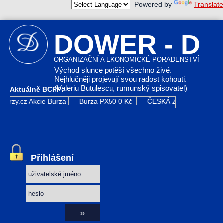
Powered by
Translate
DOWER - D
ORGANIZAČNÍ A EKONOMICKÉ PORADENSTVÍ
Východ slunce potěší všechno živé.
Nejhlučněji projevují svou radost kohouti.
(Valeriu Butulescu, rumunský spisovatel)
Aktuálně BCPP:
Kurzy.cz
Akcie Burza
Burza PX50
0 Kč
ČESKÁ ZBROJOVKA GR
Přihlášení