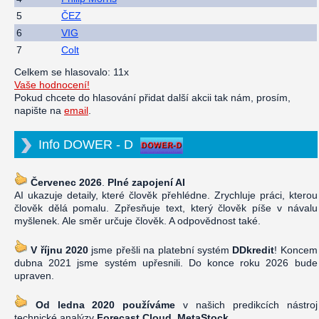
5
ČEZ
6
VIG
7
Colt
Celkem se hlasovalo: 11x
Vaše hodnocení!
Pokud chcete do hlasování přidat další akcii tak nám, prosím,
napište na
email
.
Info DOWER - D
Červenec 2026
.
Plné zapojení AI
AI ukazuje detaily, které člověk přehlédne. Zrychluje práci, kterou
člověk dělá pomalu. Zpřesňuje text, který člověk píše v návalu
myšlenek. Ale směr určuje člověk. A odpovědnost také.
V říjnu 2020
jsme přešli na platební systém
DDkredit
! Koncem
dubna 2021 jsme systém upřesnili. Do konce roku 2026 bude
upraven.
Od ledna 2020 používáme
v našich predikcích nástroj
technické analýzy
Forecast Cloud, MetaStock
.