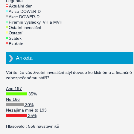
Legenda:
Aktuální den
Avízo DOWER-D
Akce DOWER-D
Firemní výsledky, VH a MVH
Ostatní investiční
Ostatní
Svátek
Ex-date
Anketa
Věříte, že vás životní investiční styl dovede ke klidnému a finančně
zabezpečenému stáří?
Ano 197
35%
Ne 166
30%
Nezajímá mně to 193
35%
Hlasovalo : 556 návštěvníků