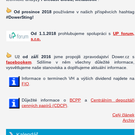
Od prosince 2018
používáme v našich příspěvcích hashtag
#DowerSting!
Od 1.1.2018
prohlubujeme spolupráci s
UP forum,
s.r.o.
Už
od září 2016
jsme propojili zpravodajství Dower.cz s
facebookem
. Sdílíme v něm všechny důležité informace,
vysvětlujeme naše stanoviska a doplňujeme aktuální informace.
Informace o termínech VH a výších dividend najdete na
FIO
.
Důježité informace o
BCPP
a
Centrálním depozitáři
cenných papírů (CDCP)
.
Celý článek
Archiv
Kalendář