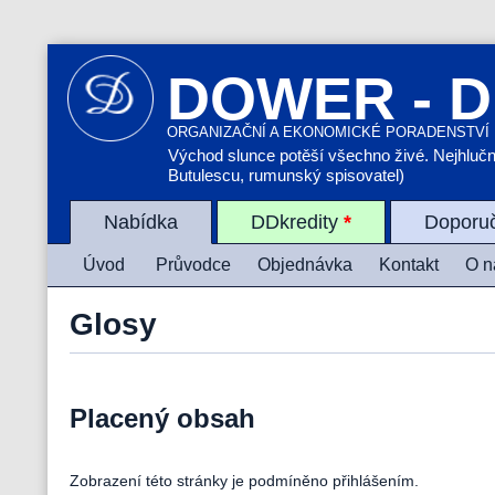
DOWER - D
ORGANIZAČNÍ A EKONOMICKÉ PORADENSTVÍ
Východ slunce potěší všechno živé. Nejhlučněj
Butulescu, rumunský spisovatel)
Nabídka
DDkredity
*
Doporu
Úvod
Průvodce
Objednávka
Kontakt
O n
Glosy
Placený obsah
Zobrazení této stránky je podmíněno přihlášením.