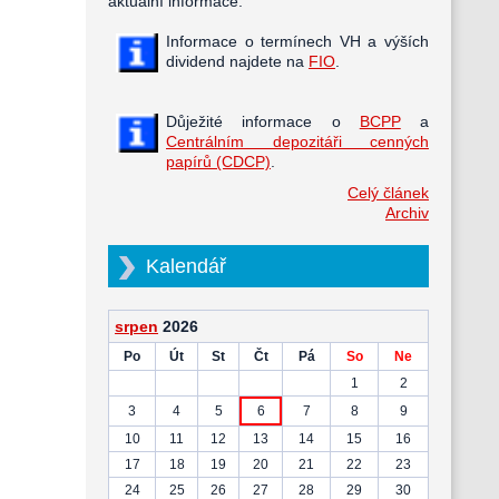
aktuální informace.
Informace o termínech VH a výších
dividend najdete na
FIO
.
Důježité informace o
BCPP
a
Centrálním depozitáři cenných
papírů (CDCP)
.
Celý článek
Archiv
Kalendář
srpen
2026
Po
Út
St
Čt
Pá
So
Ne
1
2
3
4
5
6
7
8
9
10
11
12
13
14
15
16
17
18
19
20
21
22
23
24
25
26
27
28
29
30