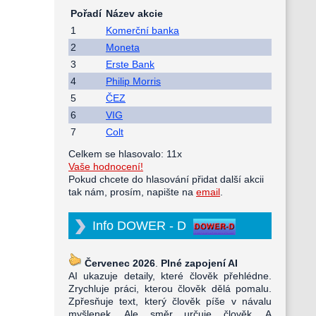
Pořadí
Název akcie
1
Komerční banka
2
Moneta
3
Erste Bank
4
Philip Morris
5
ČEZ
6
VIG
7
Colt
Celkem se hlasovalo: 11x
Vaše hodnocení!
Pokud chcete do hlasování přidat další akcii
tak nám, prosím, napište na
email
.
Info DOWER - D
Červenec 2026
.
Plné zapojení AI
AI ukazuje detaily, které člověk přehlédne.
Zrychluje práci, kterou člověk dělá pomalu.
Zpřesňuje text, který člověk píše v návalu
myšlenek. Ale směr určuje člověk. A