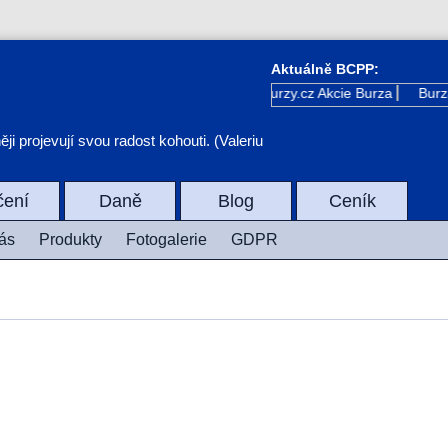
Aktuálně BCPP:
Kurzy.cz
Akcie Burza
Burza
i projevují svou radost kohouti. (Valeriu
čení
Daně
Blog
Ceník
ás
Produkty
Fotogalerie
GDPR