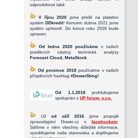
odpovědnost také.
V říjnu 2020
jsme přešli na platební
systém
DDkredit
! Koncem dubna 2021 jsme
systém upřesnili. Do konce roku 2026 bude
upraven.
Od ledna 2020 používáme
v našich
predikcích nástroj technické analýzy
Forecast Cloud, MetaStock
.
Od prosince 2018
používáme v našich
příspěvcích hashtag
#DowerSting!
Od 1.1.2018
prohlubujeme
spolupráci s
UP forum, s.r.o.
Už
od září 2016
jsme propojili
zpravodajství Dower.cz s
facebookem
.
Sdílíme v něm všechny důležité informace,
vysvětlujeme naše stanoviska a doplňujeme