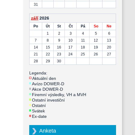
31
září
2026
Po
Út
St
Čt
Pá
So
Ne
1
2
3
4
5
6
7
8
9
10
11
12
13
14
15
16
17
18
19
20
21
22
23
24
25
26
27
28
29
30
Legenda:
Aktuální den
Avízo DOWER-D
Akce DOWER-D
Firemní výsledky, VH a MVH
Ostatní investiční
Ostatní
Svátek
Ex-date
Anketa