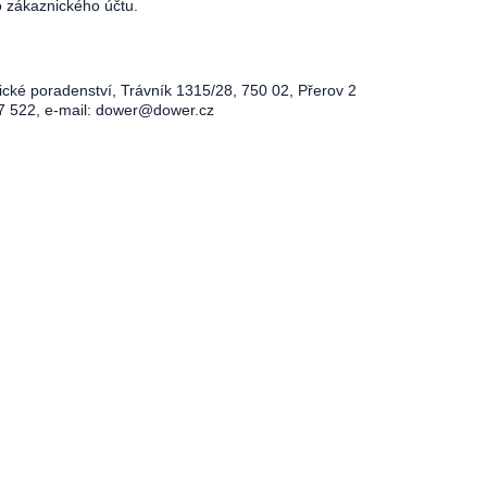
o zákaznického účtu.
ické poradenství, Trávník 1315/28, 750 02, Přerov 2
7 522, e-mail:
dower@dower.cz