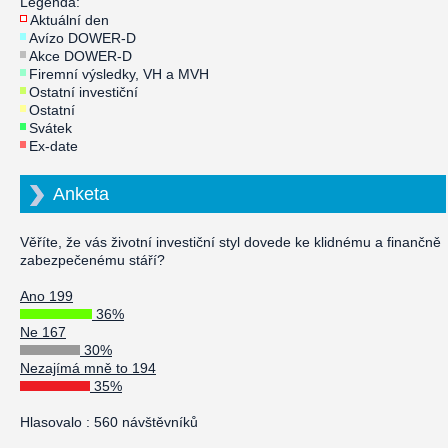
Legenda:
Aktuální den
Avízo DOWER-D
Akce DOWER-D
Firemní výsledky, VH a MVH
Ostatní investiční
Ostatní
Svátek
Ex-date
Anketa
Věříte, že vás životní investiční styl dovede ke klidnému a finančně
zabezpečenému stáří?
Ano 199
36%
Ne 167
30%
Nezajímá mně to 194
35%
Hlasovalo : 560 návštěvníků