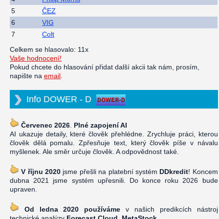
5
ČEZ
6
VIG
7
Colt
Celkem se hlasovalo: 11x
Vaše hodnocení!
Pokud chcete do hlasování přidat další akcii tak nám, prosím,
napište na
email
.
Info DOWER - D
Červenec 2026
.
Plné zapojení AI
AI ukazuje detaily, které člověk přehlédne. Zrychluje práci, kterou
člověk dělá pomalu. Zpřesňuje text, který člověk píše v návalu
myšlenek. Ale směr určuje člověk. A odpovědnost také.
V říjnu 2020
jsme přešli na platební systém
DDkredit
! Koncem
dubna 2021 jsme systém upřesnili. Do konce roku 2026 bude
upraven.
Od ledna 2020 používáme
v našich predikcích nástroj
technické analýzy
Forecast Cloud, MetaStock
.