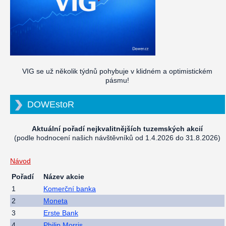
VIG se už několik týdnů pohybuje v klidném a optimistickém
pásmu!
DOWEstoR
Aktuální pořadí nejkvalitnějších tuzemských akcií
(podle hodnocení našich návštěvníků od 1.4.2026 do 31.8.2026)
Návod
Pořadí
Název akcie
1
Komerční banka
2
Moneta
3
Erste Bank
4
Philip Morris