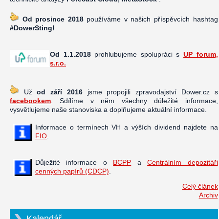
Od prosince 2018
používáme v našich příspěvcích hashtag
#DowerSting!
Od 1.1.2018
prohlubujeme spolupráci s
UP forum,
s.r.o.
Už
od září 2016
jsme propojili zpravodajství Dower.cz s
facebookem
. Sdílíme v něm všechny důležité informace,
vysvětlujeme naše stanoviska a doplňujeme aktuální informace.
Informace o termínech VH a výších dividend najdete na
FIO
.
Důježité informace o
BCPP
a
Centrálním depozitáři
cenných papírů (CDCP)
.
Celý článek
Archiv
Kalendář