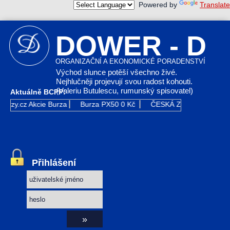
Powered by
Translate
DOWER - D
ORGANIZAČNÍ A EKONOMICKÉ PORADENSTVÍ
Východ slunce potěší všechno živé.
Nejhlučněji projevují svou radost kohouti.
(Valeriu Butulescu, rumunský spisovatel)
Aktuálně BCPP:
urzy.cz
Akcie Burza
Burza PX50
0 Kč
ČESKÁ ZBROJOVKA GR
Přihlášení