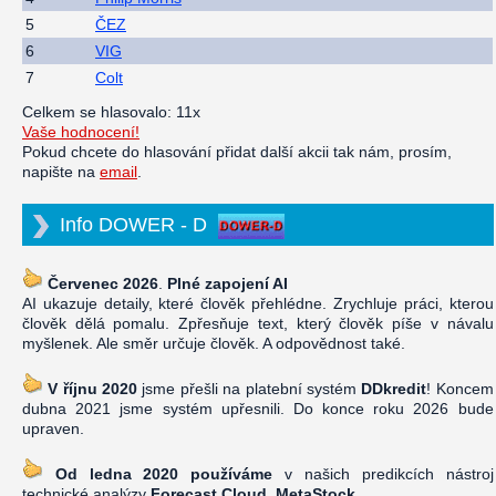
5
ČEZ
6
VIG
7
Colt
Celkem se hlasovalo: 11x
Vaše hodnocení!
Pokud chcete do hlasování přidat další akcii tak nám, prosím,
napište na
email
.
Info DOWER - D
Červenec 2026
.
Plné zapojení AI
AI ukazuje detaily, které člověk přehlédne. Zrychluje práci, kterou
člověk dělá pomalu. Zpřesňuje text, který člověk píše v návalu
myšlenek. Ale směr určuje člověk. A odpovědnost také.
V říjnu 2020
jsme přešli na platební systém
DDkredit
! Koncem
dubna 2021 jsme systém upřesnili. Do konce roku 2026 bude
upraven.
Od ledna 2020 používáme
v našich predikcích nástroj
technické analýzy
Forecast Cloud, MetaStock
.