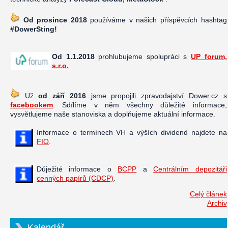
Od prosince 2018
používáme v našich příspěvcích hashtag
#DowerSting!
Od 1.1.2018
prohlubujeme spolupráci s
UP forum,
s.r.o.
Už
od září 2016
jsme propojili zpravodajství Dower.cz s
facebookem
. Sdílíme v něm všechny důležité informace,
vysvětlujeme naše stanoviska a doplňujeme aktuální informace.
Informace o termínech VH a výších dividend najdete na
FIO
.
Důježité informace o
BCPP
a
Centrálním depozitáři
cenných papírů (CDCP)
.
Celý článek
Archiv
Kalendář