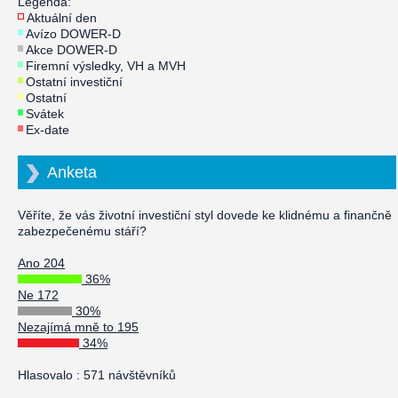
Legenda:
Aktuální den
Avízo DOWER-D
Akce DOWER-D
Firemní výsledky, VH a MVH
Ostatní investiční
Ostatní
Svátek
Ex-date
Anketa
Věříte, že vás životní investiční styl dovede ke klidnému a finančně
zabezpečenému stáří?
Ano 204
36%
Ne 172
30%
Nezajímá mně to 195
34%
Hlasovalo : 571 návštěvníků