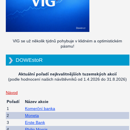
VIG se už několik týdnů pohybuje v klidném a optimistickém
pásmu!
DOWEstoR
Aktuální pořadí nejkvalitnějších tuzemských akcií
(podle hodnocení našich návštěvníků od 1.4.2026 do 31.8.2026)
Návod
Pořadí
Název akcie
1
Komerční banka
2
Moneta
3
Erste Bank
4
Philip Morris