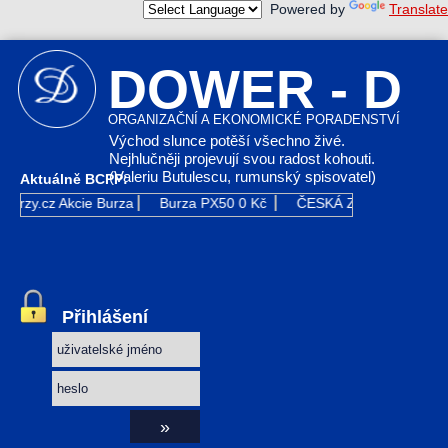
Powered by
Translate
DOWER - D
ORGANIZAČNÍ A EKONOMICKÉ PORADENSTVÍ
Východ slunce potěší všechno živé.
Nejhlučněji projevují svou radost kohouti.
(Valeriu Butulescu, rumunský spisovatel)
Aktuálně BCPP:
Kurzy.cz
Akcie Burza
Burza PX50
0 Kč
ČESKÁ ZBROJOVKA GR
Přihlášení