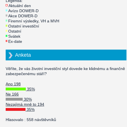
Legenda:
Aktuální den
Avízo DOWER-D
Akce DOWER-D
Firemní výsledky, VH a MVH
Ostatní investiční
Ostatní
Svátek
Ex-date
Anketa
Věříte, že vás životní investiční styl dovede ke klidnému a finančně
zabezpečenému stáří?
Ano 198
35%
Ne 166
30%
Nezajímá mně to 194
35%
Hlasovalo : 558 návštěvníků