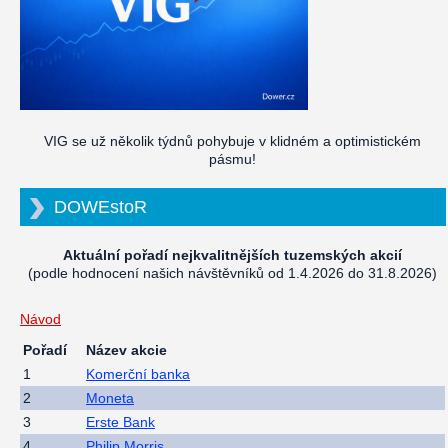
VIG se už několik týdnů pohybuje v klidném a optimistickém
pásmu!
DOWEstoR
Aktuální pořadí nejkvalitnějších tuzemských akcií
(podle hodnocení našich návštěvníků od 1.4.2026 do 31.8.2026)
Návod
Pořadí
Název akcie
1
Komerční banka
2
Moneta
3
Erste Bank
4
Philip Morris