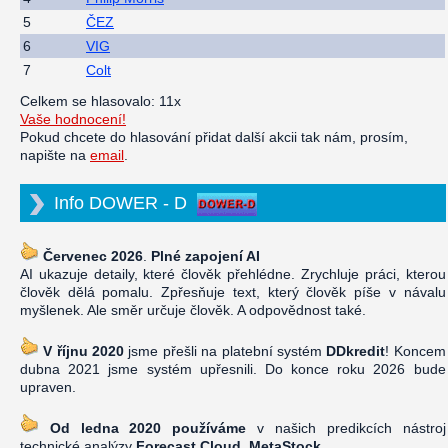
5
ČEZ
6
VIG
7
Colt
Celkem se hlasovalo: 11x
Vaše hodnocení!
Pokud chcete do hlasování přidat další akcii tak nám, prosím,
napište na
email
.
Info DOWER - D
Červenec 2026
.
Plné zapojení AI
AI ukazuje detaily, které člověk přehlédne. Zrychluje práci, kterou
člověk dělá pomalu. Zpřesňuje text, který člověk píše v návalu
myšlenek. Ale směr určuje člověk. A odpovědnost také.
V říjnu 2020
jsme přešli na platební systém
DDkredit
! Koncem
dubna 2021 jsme systém upřesnili. Do konce roku 2026 bude
upraven.
Od ledna 2020 používáme
v našich predikcích nástroj
technické analýzy
Forecast Cloud, MetaStock
.