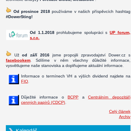
Od prosince 2018
používáme v našich příspěvcích hashtag
#DowerSting!
Od 1.1.2018
prohlubujeme spolupráci s
UP forum,
s.r.o.
Už
od září 2016
jsme propojili zpravodajství Dower.cz s
facebookem
. Sdílíme v něm všechny důležité informace,
vysvětlujeme naše stanoviska a doplňujeme aktuální informace.
Informace o termínech VH a výších dividend najdete na
FIO
.
Důježité informace o
BCPP
a
Centrálním depozitáři
cenných papírů (CDCP)
.
Celý článek
Archiv
Kalendář