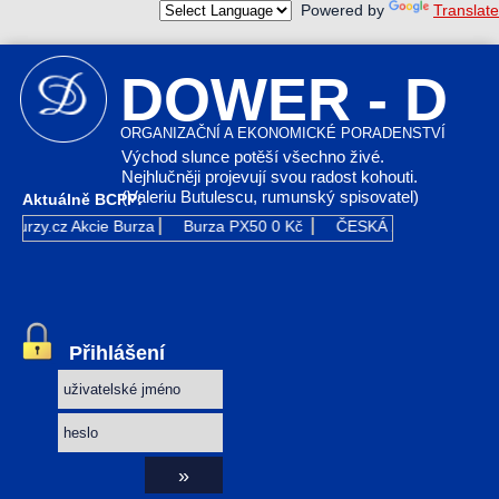
Powered by
Translate
DOWER - D
ORGANIZAČNÍ A EKONOMICKÉ PORADENSTVÍ
Východ slunce potěší všechno živé.
Nejhlučněji projevují svou radost kohouti.
(Valeriu Butulescu, rumunský spisovatel)
Aktuálně BCPP:
Kurzy.cz
Akcie Burza
Burza PX50
0 Kč
ČESKÁ ZBROJOVKA G
Přihlášení