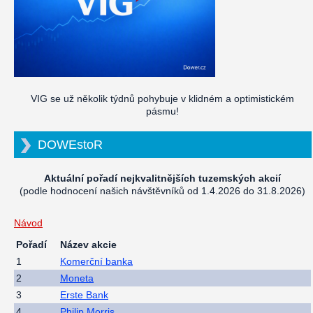
VIG se už několik týdnů pohybuje v klidném a optimistickém
pásmu!
DOWEstoR
Aktuální pořadí nejkvalitnějších tuzemských akcií
(podle hodnocení našich návštěvníků od 1.4.2026 do 31.8.2026)
Návod
Pořadí
Název akcie
1
Komerční banka
2
Moneta
3
Erste Bank
4
Philip Morris