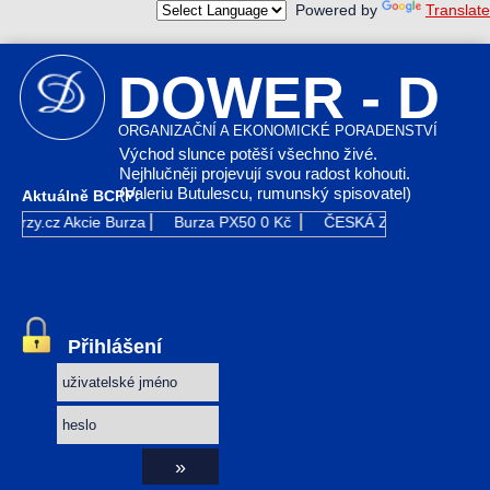
Powered by
Translate
DOWER - D
ORGANIZAČNÍ A EKONOMICKÉ PORADENSTVÍ
Východ slunce potěší všechno živé.
Nejhlučněji projevují svou radost kohouti.
(Valeriu Butulescu, rumunský spisovatel)
Aktuálně BCPP:
Kurzy.cz
Akcie Burza
Burza PX50
0 Kč
ČESKÁ ZBROJOVKA GR
Přihlášení