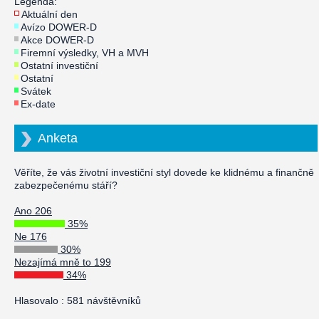
Legenda:
Aktuální den
Avízo DOWER-D
Akce DOWER-D
Firemní výsledky, VH a MVH
Ostatní investiční
Ostatní
Svátek
Ex-date
Anketa
Věříte, že vás životní investiční styl dovede ke klidnému a finančně
zabezpečenému stáří?
Ano 206
35%
Ne 176
30%
Nezajímá mně to 199
34%
Hlasovalo : 581 návštěvníků