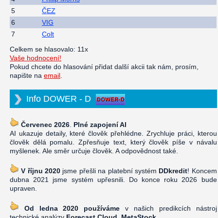
5
ČEZ
6
VIG
7
Colt
Celkem se hlasovalo: 11x
Vaše hodnocení!
Pokud chcete do hlasování přidat další akcii tak nám, prosím,
napište na
email
.
Info DOWER - D
Červenec 2026
.
Plné zapojení AI
AI ukazuje detaily, které člověk přehlédne. Zrychluje práci, kterou
člověk dělá pomalu. Zpřesňuje text, který člověk píše v návalu
myšlenek. Ale směr určuje člověk. A odpovědnost také.
V říjnu 2020
jsme přešli na platební systém
DDkredit
! Koncem
dubna 2021 jsme systém upřesnili. Do konce roku 2026 bude
upraven.
Od ledna 2020 používáme
v našich predikcích nástroj
technické analýzy
Forecast Cloud, MetaStock
.