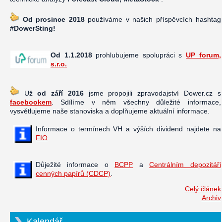
Od prosince 2018
používáme v našich příspěvcích hashtag
#DowerSting!
Od 1.1.2018
prohlubujeme spolupráci s
UP forum,
s.r.o.
Už
od září 2016
jsme propojili zpravodajství Dower.cz s
facebookem
. Sdílíme v něm všechny důležité informace,
vysvětlujeme naše stanoviska a doplňujeme aktuální informace.
Informace o termínech VH a výších dividend najdete na
FIO
.
Důježité informace o
BCPP
a
Centrálním depozitáři
cenných papírů (CDCP)
.
Celý článek
Archiv
Kalendář