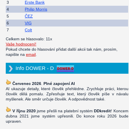
3
Erste Bank
4
Philip Morris
5
ČEZ
6
VIG
7
Colt
Celkem se hlasovalo: 11x
Vaše hodnocení!
Pokud chcete do hlasování přidat další akcii tak nám, prosím,
napište na
email
.
Info DOWER - D
Červenec 2026
.
Plné zapojení AI
AI ukazuje detaily, které člověk přehlédne. Zrychluje práci, kterou
člověk dělá pomalu. Zpřesňuje text, který člověk píše v návalu
myšlenek. Ale směr určuje člověk. A odpovědnost také.
V říjnu 2020
jsme přešli na platební systém
DDkredit
! Koncem
dubna 2021 jsme systém upřesnili. Do konce roku 2026 bude
upraven.