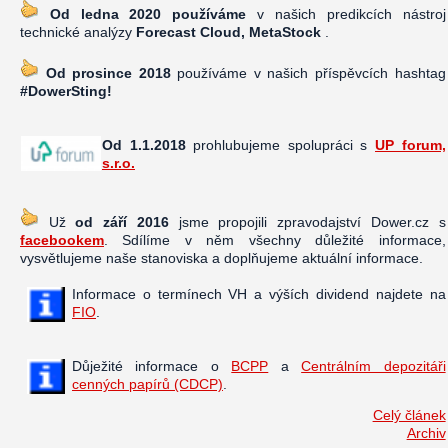
Od ledna 2020 používáme
v našich predikcích nástroj
technické analýzy
Forecast Cloud, MetaStock
.
Od prosince 2018
používáme v našich příspěvcích hashtag
#DowerSting!
Od 1.1.2018
prohlubujeme spolupráci s
UP forum,
s.r.o.
Už
od září 2016
jsme propojili zpravodajství Dower.cz s
facebookem
. Sdílíme v něm všechny důležité informace,
vysvětlujeme naše stanoviska a doplňujeme aktuální informace.
Informace o termínech VH a výších dividend najdete na
FIO
.
Důježité informace o
BCPP
a
Centrálním depozitáři
cenných papírů (CDCP)
.
Celý článek
Archiv