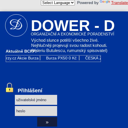
Powered by
Translate
DOWER - D
ORGANIZAČNÍ A EKONOMICKÉ PORADENSTVÍ
Východ slunce potěší všechno živé.
Nejhlučněji projevují svou radost kohouti.
(Valeriu Butulescu, rumunský spisovatel)
Aktuálně BCPP:
Kurzy.cz
Akcie Burza
Burza PX50
0 Kč
ČESKÁ ZBROJOVKA G
Přihlášení