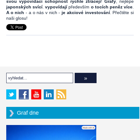
svou vypovídací schopnost rychle ztrácejí
!
Grafy
, nejlépe
japonských svící
.
vypovídají
především
o tocích peněz více
.
A o nich
- a o nás v nich -
je akciové investování
. Přečtěte si
naši glosu!
Graf dne