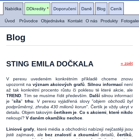
Nabídka
DDkredity
*
Doporučení
Daně
Blog
Ceník
Úvod
Průvodce
Objednávka
Kontakt
O nás
Produkty
Fotogale
Blog
STING EMILA DOČKALA
« zpět
V perexu uvedeném konkrétním příkladě chceme znovu
upozornit na
význam akciových grafů
.
Silnou informací
není
až tak konkrétní procento růstu či poklesu té které akcie, ale
TREND
. Tím se musíme řídit především.
Další
silnou informací
je "
síla
"
trhu
. V perexu vyjádřená slovy "
objem obchodů byl
podprůměrný, zhruba 430 milionů korun
". Čertík je vždy ukryt v
detailu. Objem takovým
čertíkem je
.
Co s akciemi
,
které nikdo
nekoupí?
V daném okamžiku nechce
.
Liniové grafy
, které média a obchodníci nabízejí nejčastěji jsou
jistě zajímavé, ale
bez znalostí a zkoumání
detailů,
čertíků
,