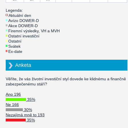
Legenda:
Aktuální den
Avízo DOWER-D
Akce DOWER-D
Firemní výsledky, VH a MVH
Ostatní investiční
Ostatní
Svátek
Ex-date
Anketa
Věříte, že vás životní investiční styl dovede ke klidnému a finančně
zabezpečenému stáří?
Ano 196
35%
Ne 166
30%
Nezajímá mně to 193
35%