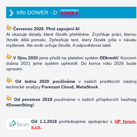
Info DOWER - D
Červenec 2026
.
Plné zapojení AI
AI ukazuje detaily, které člověk přehlédne. Zrychluje práci, kterou
člověk dělá pomalu. Zpřesňuje text, který člověk píše v návalu
myšlenek. Ale směr určuje člověk. A odpovědnost také.
V říjnu 2020
jsme přešli na platební systém
DDkredit
! Koncem
dubna 2021 jsme systém upřesnili. Do konce roku 2026 bude
upraven.
Od ledna 2020 používáme
v našich predikcích nástroj
technické analýzy
Forecast Cloud, MetaStock
.
Od prosince 2018
používáme v našich příspěvcích hashtag
#DowerSting!
Od 1.1.2018
prohlubujeme spolupráci s
UP forum,
s.r.o.