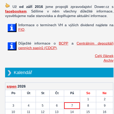
Už
od září 2016
jsme propojili zpravodajství Dower.cz s
facebookem
. Sdílíme v něm všechny důležité informace,
vysvětlujeme naše stanoviska a doplňujeme aktuální informace.
Informace o termínech VH a výších dividend najdete na
FIO
.
Důježité informace o
BCPP
a
Centrálním depozitáři
cenných papírů (CDCP)
.
Celý článek
Archiv
Kalendář
srpen
2026
Po
Út
St
Čt
Pá
So
Ne
1
2
3
4
5
6
7
8
9
10
11
12
13
14
15
16