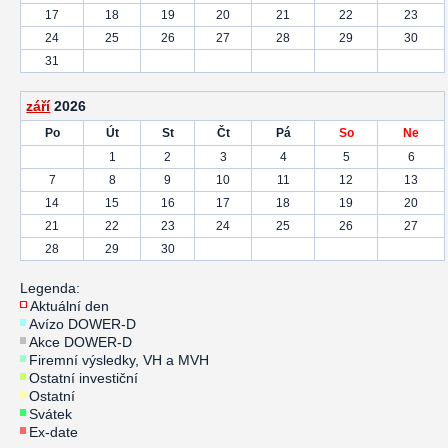
17
18
19
20
21
22
23
24
25
26
27
28
29
30
31
září
2026
Po
Út
St
Čt
Pá
So
Ne
1
2
3
4
5
6
7
8
9
10
11
12
13
14
15
16
17
18
19
20
21
22
23
24
25
26
27
28
29
30
Legenda:
Aktuální den
Avízo DOWER-D
Akce DOWER-D
Firemní výsledky, VH a MVH
Ostatní investiční
Ostatní
Svátek
Ex-date