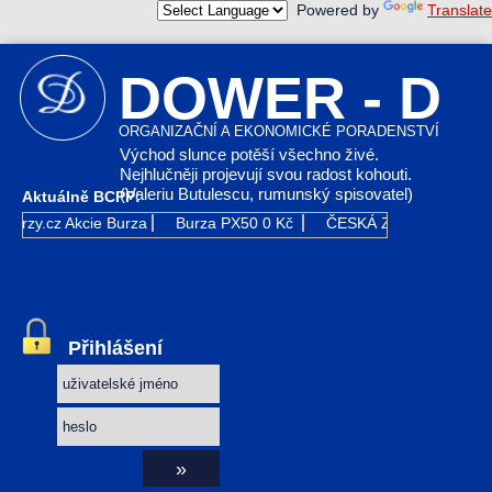
Powered by
Translate
DOWER - D
ORGANIZAČNÍ A EKONOMICKÉ PORADENSTVÍ
Východ slunce potěší všechno živé.
Nejhlučněji projevují svou radost kohouti.
(Valeriu Butulescu, rumunský spisovatel)
Aktuálně BCPP:
Kurzy.cz
Akcie Burza
Burza PX50
0 Kč
ČESKÁ ZBROJOVKA GR
Přihlášení