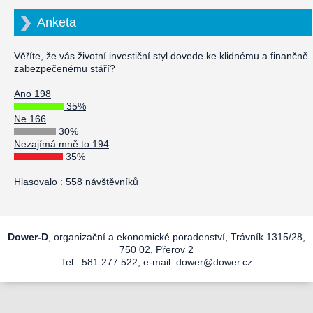
Anketa
Věříte, že vás životní investiční styl dovede ke klidnému a finančně
zabezpečenému stáří?
Ano 198
35%
Ne 166
30%
Nezajímá mně to 194
35%
Hlasovalo : 558 návštěvníků
Dower-D
, organizační a ekonomické poradenství, Trávník 1315/28,
750 02, Přerov 2
Tel.: 581 277 522, e-mail:
dower@dower.cz