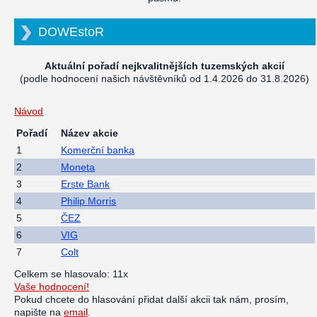
DOWEstoR
Aktuální pořadí nejkvalitnějších tuzemských akcií
(podle hodnocení našich návštěvníků od 1.4.2026 do 31.8.2026)
Návod
Pořadí
Název akcie
1
Komerční banka
2
Moneta
3
Erste Bank
4
Philip Morris
5
ČEZ
6
VIG
7
Colt
Celkem se hlasovalo: 11x
Vaše hodnocení!
Pokud chcete do hlasování přidat další akcii tak nám, prosím,
napište na
email
.