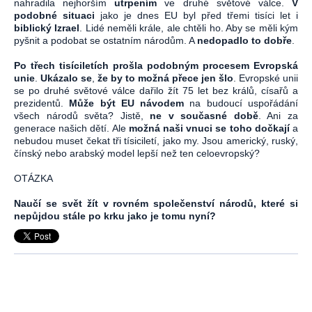
nahradila nejhorším
utrpením
ve druhé světové válce.
V
podobné situaci
jako je dnes EU byl před třemi tisíci let i
biblický Izrael
. Lidé neměli krále, ale chtěli ho. Aby se měli kým
pyšnit a podobat se ostatním národům. A
nedopadlo to dobře
.
Po třech tisíciletích prošla podobným procesem Evropská
unie
.
Ukázalo se
,
že by to možná přece jen šlo
. Evropské unii
se po druhé světové válce dařilo žít 75 let bez králů, císařů a
prezidentů.
Může být EU návodem
na budoucí uspořádání
všech národů světa? Jistě,
ne v současné době
. Ani za
generace našich dětí. Ale
možná naši vnuci se toho dočkají
a
nebudou muset čekat tři tísiciletí, jako my. Jsou americký, ruský,
čínský nebo arabský model lepší než ten celoevropský?
OTÁZKA
Naučí se svět žít v rovném společenství národů, které si
nepůjdou stále po krku jako je tomu nyní?