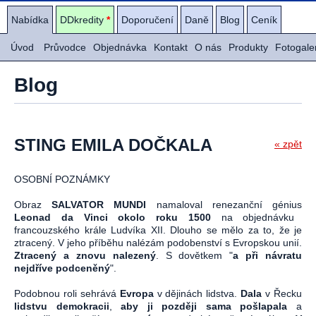
Nabídka
DDkredity
*
Doporučení
Daně
Blog
Ceník
Úvod
Průvodce
Objednávka
Kontakt
O nás
Produkty
Fotogale
Blog
STING EMILA DOČKALA
« zpět
OSOBNÍ POZNÁMKY
Obraz
SALVATOR MUNDI
namaloval renezanční génius
Leonad da Vinci okolo roku 1500
na objednávku
francouzského krále Ludvíka XII. Dlouho se mělo za to, že je
ztracený. V jeho příběhu nalézám podobenství s Evropskou unií.
Ztracený a znovu nalezený
. S dovětkem "
a při návratu
nejdříve podceněný
".
Podobnou roli sehrává
Evropa
v dějinách lidstva.
Dala
v Řecku
lidstvu demokracii
,
aby ji později sama pošlapala
a