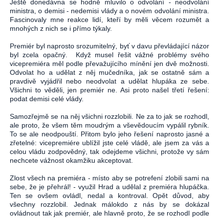
Ještě donedávna se hodně mluvilo o odvolání - neodvolání
ministra, o demisi - nedemisi vlády a o novém odvolání ministra.
Fascinovaly mne reakce lidí, kteří by měli věcem rozumět a
mnohých z nich se i přímo týkaly.
Premiér byl naprosto srozumitelný, byť v davu převládající názor
byl zcela opačný. Když musel řešit vážné problémy svého
vicepremiéra měl podle převažujícího mínění jen dvě možnosti.
Odvolat ho a udělat z něj mučedníka, jak se ostatně sám a
pravdivě vyjádřil nebo neodvolat a udělat hlupáka ze sebe.
Všichni to věděli, jen premiér ne. Asi proto našel třetí řešení:
podat demisi celé vlády.
Samozřejmě se na něj všichni rozzlobili. Ne za to jak se rozhodl,
ale proto, že všem těm moudrým a vševědoucím vypálil rybník.
To se ale neodpouští. Přitom bylo jeho řešení naprosto jasné a
zřetelné: vicepremiére ublížil jste celé vládě, ale jsem za vás a
celou vládu zodpovědný, tak odejdeme všichni, protože vy sám
nechcete vážnost okamžiku akceptovat.
Zlost všech na premiéra - místo aby se potrefení zlobili sami na
sebe, že je přehrál! - využil Hrad a udělal z premiéra hlupáčka.
Ten se ovšem ovládl, nedal a kontroval. Opět důvod, aby
všechny rozzlobil. Jednak málokdo z nás by se dokázal
ovládnout tak jak premiér, ale hlavně proto, že se rozhodl podle