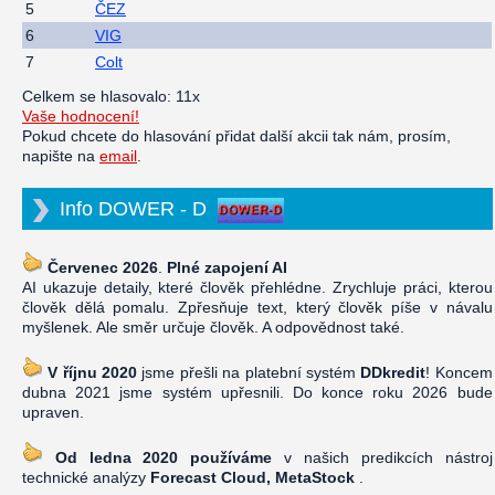
5
ČEZ
6
VIG
7
Colt
Celkem se hlasovalo: 11x
Vaše hodnocení!
Pokud chcete do hlasování přidat další akcii tak nám, prosím,
napište na
email
.
Info DOWER - D
Červenec 2026
.
Plné zapojení AI
AI ukazuje detaily, které člověk přehlédne. Zrychluje práci, kterou
člověk dělá pomalu. Zpřesňuje text, který člověk píše v návalu
myšlenek. Ale směr určuje člověk. A odpovědnost také.
V říjnu 2020
jsme přešli na platební systém
DDkredit
! Koncem
dubna 2021 jsme systém upřesnili. Do konce roku 2026 bude
upraven.
Od ledna 2020 používáme
v našich predikcích nástroj
technické analýzy
Forecast Cloud, MetaStock
.