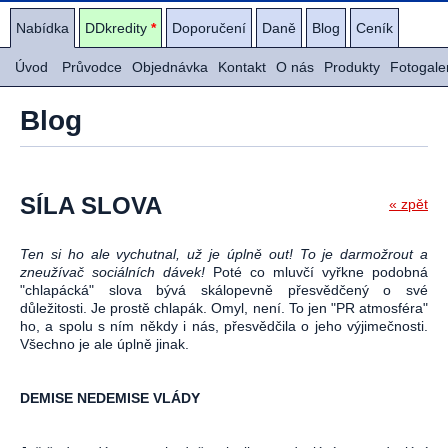
Nabídka
DDkredity
*
Doporučení
Daně
Blog
Ceník
Úvod
Průvodce
Objednávka
Kontakt
O nás
Produkty
Fotogale
Blog
SÍLA SLOVA
« zpět
Ten si ho ale vychutnal, už je úplně out! To je darmožrout a
zneužívač sociálních dávek!
Poté co mluvčí vyřkne podobná
"chlapácká" slova bývá skálopevně přesvědčený o své
důležitosti. Je prostě chlapák. Omyl, není. To jen "PR atmosféra"
ho, a spolu s ním někdy i nás, přesvědčila o jeho výjimečnosti.
Všechno je ale úplně jinak.
DEMISE NEDEMISE VLÁDY