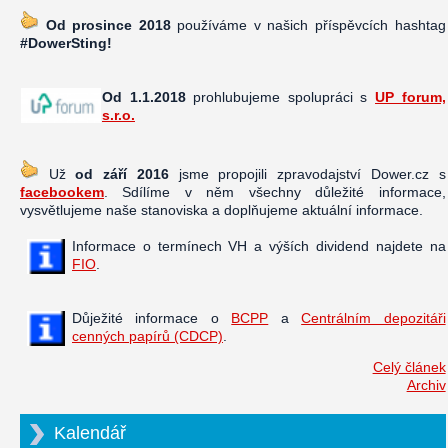
Od prosince 2018
používáme v našich příspěvcích hashtag
#DowerSting!
Od 1.1.2018
prohlubujeme spolupráci s
UP forum,
s.r.o.
Už
od září 2016
jsme propojili zpravodajství Dower.cz s
facebookem
. Sdílíme v něm všechny důležité informace,
vysvětlujeme naše stanoviska a doplňujeme aktuální informace.
Informace o termínech VH a výších dividend najdete na
FIO
.
Důježité informace o
BCPP
a
Centrálním depozitáři
cenných papírů (CDCP)
.
Celý článek
Archiv
Kalendář