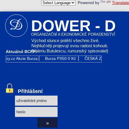
Powered by
Translate
DOWER - D
ORGANIZAČNÍ A EKONOMICKÉ PORADENSTVÍ
Východ slunce potěší všechno živé.
Nejhlučněji projevují svou radost kohouti.
(Valeriu Butulescu, rumunský spisovatel)
Aktuálně BCPP:
urzy.cz
Akcie Burza
Burza PX50
0 Kč
ČESKÁ ZBROJOVKA GR
Přihlášení