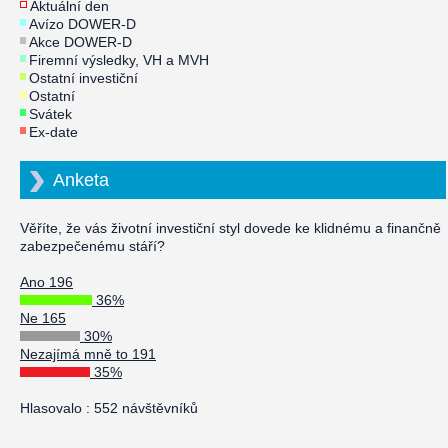
Aktuální den
Avízo DOWER-D
Akce DOWER-D
Firemní výsledky, VH a MVH
Ostatní investiční
Ostatní
Svátek
Ex-date
Anketa
Věříte, že vás životní investiční styl dovede ke klidnému a finančně
zabezpečenému stáří?
Ano 196
36%
Ne 165
30%
Nezajímá mně to 191
35%
Hlasovalo : 552 návštěvníků