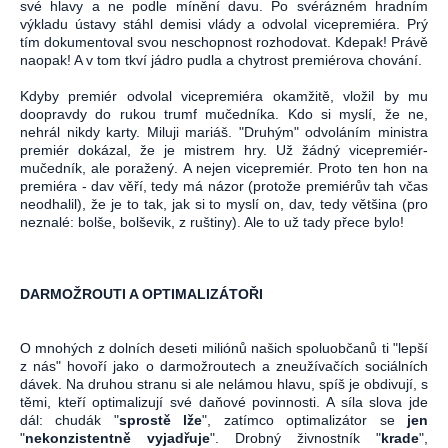
své hlavy a ne podle mínění davu. Po svérázném hradním
výkladu ústavy stáhl demisi vlády a odvolal vicepremiéra. Prý
tím dokumentoval svou neschopnost rozhodovat. Kdepak! Právě
naopak! A v tom tkví jádro pudla a chytrost premiérova chování.
Kdyby premiér odvolal vicepremiéra okamžitě, vložil by mu
doopravdy do rukou trumf mučedníka. Kdo si myslí, že ne,
nehrál nikdy karty. Miluji mariáš. "Druhým" odvoláním ministra
premiér dokázal, že je mistrem hry. Už žádný vicepremiér-
mučedník, ale poražený. A nejen vicepremiér. Proto ten hon na
premiéra - dav věří, tedy má názor (protože premiérův tah včas
neodhalil), že je to tak, jak si to myslí on, dav, tedy většina (pro
neznalé: bolše, bolševik, z ruštiny). Ale to už tady přece bylo!
DARMOŽROUTI A OPTIMALIZÁTOŘI
O mnohých z dolních deseti miliónů našich spoluobčanů ti "lepší
z nás" hovoří jako o darmožroutech a zneužívačích sociálních
dávek. Na druhou stranu si ale nelámou hlavu, spíš je obdivují, s
těmi, kteří optimalizují své daňové povinnosti. A síla slova jde
dál: chudák "
sprostě lže
", zatímco optimalizátor se
jen
"
nekonzistentně vyjadřuje
". Drobný živnostník "
krade
",