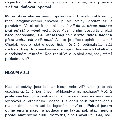
oligarcha, protože to hloupý živnostník neumí,
jen
"
provádí
složitou daňovou operaci
".
Motiv obou skupin
našich spoluobčanů k jejich praktickému,
resp. pragmatickému chování je ale stejný:
dostat se k
penězům
. Ve skupině chudáků platí:
nikdo si přece nechce
brát od státu méně než může
. Mezi horními deseti tisíci platí
něco podobného, ale "vznešenějšího":
nikdo přece nechce
platit státu víc než musí
. Ale to je přece úplně to samé!
Chudák "odere" stát o deset tisíc měsíčně, optimalizátor stát
ošidí o milióny. A to nemluvíme o korupci, darovaných kabelkách
a podobném všimném. Kdo zneužívá a vysává erár, tedy státní
pokladnu, víc?
HLOUPÍ A ZLÍ
Kladu si otázky: jsou lidé tak hloupí nebo zlí? Nebo je to tak
všechno správné, jen já jsem přihlouplý a nic nechápu? Možná
je ale všechno úplně jinak a chování většiny z nás souvisí s naší
výchovou a vzděláním. Možná i s onou tolik zatracovanou
matematikou, která učí lidi logickému myšlení.
Pokud jenom
ctíme víru a názor a potlačujeme fakta
, pak
stačí jenom
poslouchat
svého guru. Přemýšlet, a to říkával už TGM, bolí.