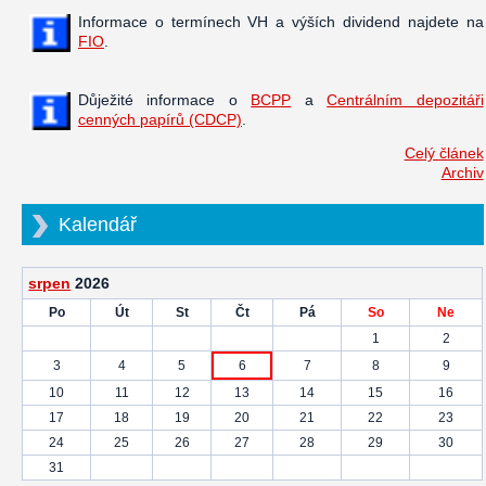
Informace o termínech VH a výších dividend najdete na
FIO
.
Důježité informace o
BCPP
a
Centrálním depozitáři
cenných papírů (CDCP)
.
Celý článek
Archiv
Kalendář
srpen
2026
Po
Út
St
Čt
Pá
So
Ne
1
2
3
4
5
6
7
8
9
10
11
12
13
14
15
16
17
18
19
20
21
22
23
24
25
26
27
28
29
30
31