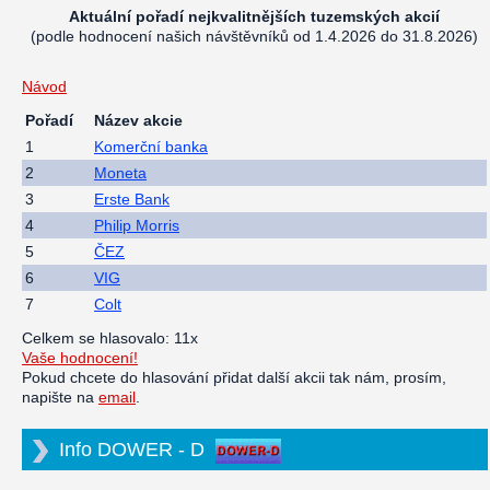
Aktuální pořadí nejkvalitnějších tuzemských akcií
(podle hodnocení našich návštěvníků od 1.4.2026 do 31.8.2026)
Návod
Pořadí
Název akcie
1
Komerční banka
2
Moneta
3
Erste Bank
4
Philip Morris
5
ČEZ
6
VIG
7
Colt
Celkem se hlasovalo: 11x
Vaše hodnocení!
Pokud chcete do hlasování přidat další akcii tak nám, prosím,
napište na
email
.
Info DOWER - D