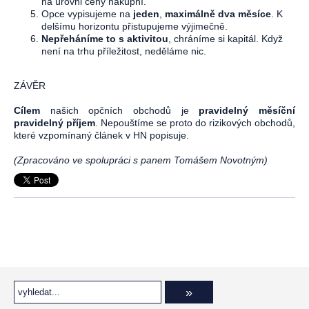
na úrovni ceny nákupní.
Opce vypisujeme na
jeden
,
maximálně dva měsíce
. K
delšímu horizontu přistupujeme výjimečně.
Nepřeháníme to s aktivitou
, chráníme si kapitál. Když
není na trhu příležitost, neděláme nic.
ZÁVĚR
Cílem
našich opčních obchodů je
pravidelný měsíční
pravidelný příjem
. Nepouštíme se proto do rizikových obchodů,
které vzpomínaný článek v HN popisuje.
(Zpracováno ve spolupráci s panem Tomášem Novotným)