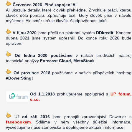
Červenec 2026
.
Plné zapojení AI
AI ukazuje detaily, které člověk přehlédne. Zrychluje práci, kterou
člověk dělá pomalu. Zpřesňuje text, který člověk píše v návalu
myšlenek. Ale směr určuje člověk. A odpovědnost také.
V říjnu 2020
jsme přešli na platební systém
DDkredit
! Koncem
dubna 2021 jsme systém upřesnili. Do konce roku 2026 bude
upraven.
Od ledna 2020 používáme
v našich predikcích nástroj
technické analýzy
Forecast Cloud, MetaStock
.
Od prosince 2018
používáme v našich příspěvcích hashtag
#DowerSting!
Od 1.1.2018
prohlubujeme spolupráci s
UP forum,
s.r.o.
Už
od září 2016
jsme propojili zpravodajství Dower.cz s
facebookem
. Sdílíme v něm všechny důležité informace,
vysvětlujeme naše stanoviska a doplňujeme aktuální informace.