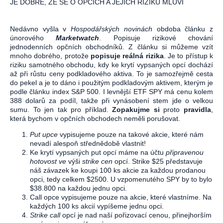
JE DOBŘE, ŽE SE O OPCÍCH A JEJICH RIZIKU MLUVÍ
Nedávno vyšla v
Hospodářských novinách
obdoba článku z
únorového
Marketwatch
. Popisuje rizikové chování
jednodenních opčních obchodníků. Z článku si můžeme vzít
mnoho dobrého, protože
popisuje reálná rizika
. Je to přístup k
riziku samotného obchodu, kdy ke krytí vypsaných opcí dochází
až při růstu ceny podkladového aktiva. To je samozřejmě cesta
do pekel a je to dáno i použitým podkladovým aktivem, kterým je
podle článku index S&P 500. I levnější ETF SPY má cenu kolem
388 dolarů za podíl, takže při vynásobení stem jde o velkou
sumu. To jen tak pro příklad.
Zopakujme si
proto
pravidla
,
která bychom v opčních obchodech neměli porušovat.
Put upce
vypisujeme pouze na takové akcie, které nám
nevadí alespoň střednědobě vlastnit!
Ke krytí vypsaných put opcí máme na účtu
připravenou
hotovost ve
výši
strike cen
opcí. Strike $25 představuje
náš závazek ke koupi 100 ks akcie za každou prodanou
opci, tedy celkem $2500. U vzpomenutého SPY by to bylo
$38.800 na každou jednu opci.
Call opce vypisujeme pouze na akcie, které vlastníme. Na
každých 100 ks akcií vypíšeme jednu opci.
Strike call
opcí je nad naší pořizovací cenou, přinejhorším