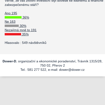
Věříte, že vás životní investiční styl dovede ke klidnému a finančně
zabezpečenému stáří?
Ano 195
36%
Ne 163
30%
Nezajímá mně to 191
35%
Hlasovalo : 549 návštěvníků
Dower-D
, organizační a ekonomické poradenství, Trávník 1315/28,
750 02, Přerov 2
Tel.: 581 277 522, e-mail:
dower@dower.cz