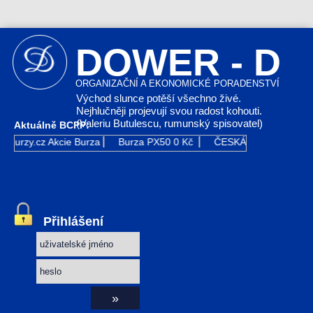
DOWER - D
ORGANIZAČNÍ A EKONOMICKÉ PORADENSTVÍ
Východ slunce potěší všechno živé.
Nejhlučněji projevují svou radost kohouti.
(Valeriu Butulescu, rumunský spisovatel)
Aktuálně BCPP:
Kurzy.cz
Akcie Burza
Burza PX50
0 Kč
ČESKÁ ZBROJOVKA G
Přihlášení