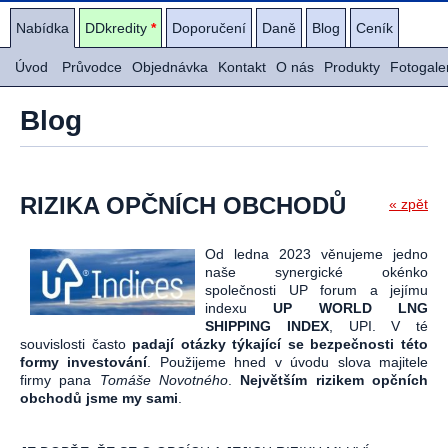
Nabídka
DDkredity
*
Doporučení
Daně
Blog
Ceník
Úvod
Průvodce
Objednávka
Kontakt
O nás
Produkty
Fotogale
Blog
RIZIKA OPČNÍCH OBCHODŮ
« zpět
Od ledna 2023 věnujeme jedno
naše synergické okénko
společnosti UP forum a jejímu
indexu
UP WORLD LNG
SHIPPING INDEX
, UPI. V té
souvislosti často
padají otázky týkající se bezpečnosti této
formy investování
. Použijeme hned v úvodu slova majitele
firmy pana
Tomáše Novotného
.
Největším rizikem opčních
obchodů jsme my sami
.