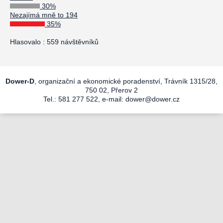
30%
Nezajímá mně to 194
35%
Hlasovalo : 559 návštěvníků
Dower-D
, organizační a ekonomické poradenství, Trávník 1315/28,
750 02, Přerov 2
Tel.: 581 277 522, e-mail:
dower@dower.cz