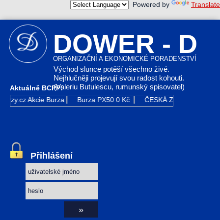
Powered by
Translate
DOWER - D
ORGANIZAČNÍ A EKONOMICKÉ PORADENSTVÍ
Východ slunce potěší všechno živé.
Nejhlučněji projevují svou radost kohouti.
(Valeriu Butulescu, rumunský spisovatel)
Aktuálně BCPP:
Kurzy.cz
Akcie Burza
Burza PX50
0 Kč
ČESKÁ ZBROJOVKA GR
Přihlášení