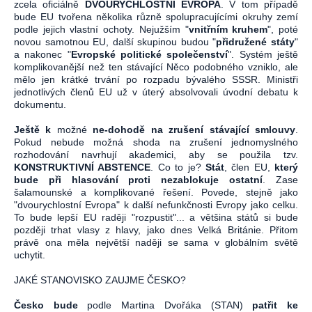
zcela oficiálně
DVOURYCHLOSTNÍ EVROPA
. V tom případě
bude EU tvořena několika různě spolupracujícími okruhy zemí
podle jejich vlastní ochoty. Nejužším "
vnitřním kruhem
", poté
novou samotnou EU, další skupinou budou "
přidružené státy
"
a nakonec "
Evropské politické společenství
". Systém ještě
komplikovanější než ten stávající Něco podobného vzniklo, ale
mělo jen krátké trvání po rozpadu bývalého SSSR. Ministři
jednotlivých členů EU už v úterý absolvovali úvodní debatu k
dokumentu.
Ještě k
možné
ne-dohodě na zrušení stávající smlouvy
.
Pokud nebude možná shoda na zrušení jednomyslného
rozhodování navrhují akademici, aby se použila tzv.
KONSTRUKTIVNÍ ABSTENCE
. Co to je?
Stát
, člen EU,
který
bude při hlasování proti nezablokuje ostatní
. Zase
šalamounské a komplikované řešení. Povede, stejně jako
"dvourychlostní Evropa" k další nefunkčnosti Evropy jako celku.
To bude lepší EU raději "rozpustit"... a většina států si bude
později trhat vlasy z hlavy, jako dnes Velká Británie. Přitom
právě ona měla největší naději se sama v globálním světě
uchytit.
JAKÉ STANOVISKO ZAUJME ČESKO?
Česko bude
podle Martina Dvořáka (STAN)
patřit ke