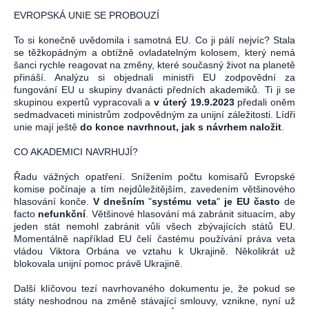
EVROPSKÁ UNIE SE PROBOUZÍ
To si konečně uvědomila i samotná EU. Co ji pálí nejvíc? Stala
se těžkopádným a obtížně ovladatelným kolosem, který nemá
šanci rychle reagovat na změny, které současný život na planetě
přináší. Analýzu si objednali ministři EU zodpovědní za
fungování EU u skupiny dvanácti předních akademiků. Ti ji se
skupinou expertů vypracovali a
v úterý 19.9.2023
předali oněm
sedmadvaceti ministrům zodpovědným za unijní záležitosti. Lídři
unie mají ještě
do konce navrhnout, jak s návrhem naložit
.
CO AKADEMICI NAVRHUJÍ?
Řadu vážných opatření. Snížením počtu komisařů Evropské
komise počínaje a tím nejdůležitějším, zavedením většinového
hlasování konče.
V
dnešním
"
systému veta
"
je EU často
de
facto
nefunkční
. Většinové hlasování má zabránit situacím, aby
jeden stát nemohl zabránit vůli všech zbývajících států EU.
Momentálně například EU čelí častému používání práva veta
vládou Viktora Orbána ve vztahu k Ukrajině. Několikrát už
blokovala unijní pomoc právě Ukrajině.
Další klíčovou tezí navrhovaného dokumentu je, že pokud se
státy neshodnou na změně stávající smlouvy, vznikne, nyní už