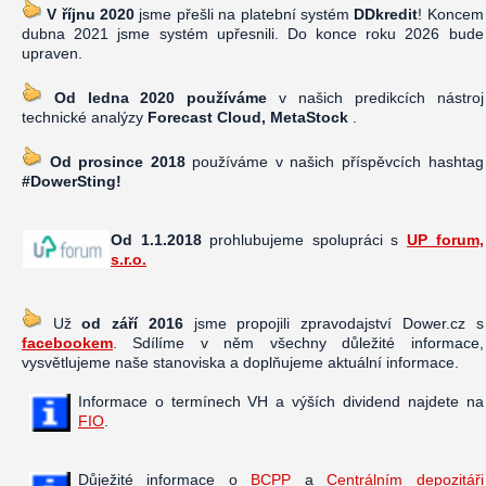
V říjnu 2020
jsme přešli na platební systém
DDkredit
! Koncem
dubna 2021 jsme systém upřesnili. Do konce roku 2026 bude
upraven.
Od ledna 2020 používáme
v našich predikcích nástroj
technické analýzy
Forecast Cloud, MetaStock
.
Od prosince 2018
používáme v našich příspěvcích hashtag
#DowerSting!
Od 1.1.2018
prohlubujeme spolupráci s
UP forum,
s.r.o.
Už
od září 2016
jsme propojili zpravodajství Dower.cz s
facebookem
. Sdílíme v něm všechny důležité informace,
vysvětlujeme naše stanoviska a doplňujeme aktuální informace.
Informace o termínech VH a výších dividend najdete na
FIO
.
Důježité informace o
BCPP
a
Centrálním depozitáři