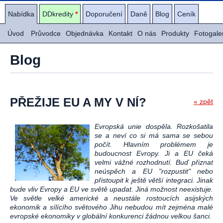
Nabídka
DDkredity
*
Doporučení
Daně
Blog
Ceník
Úvod
Průvodce
Objednávka
Kontakt
O nás
Produkty
Fotogale
Blog
PŘEŽIJE EU A MY V NÍ?
« zpět
Evropská unie dospěla. Rozkošatila
se a neví co si má sama se sebou
počít. Hlavním problémem je
budoucnost Evropy. Ji a EU čeká
velmi vážné rozhodnutí. Buď přiznat
neúspěch a EU "rozpustit" nebo
přistoupit k ještě větší integraci. Jinak
bude vliv Evropy a EU ve světě upadat. Jiná možnost neexistuje.
Ve světle velké americké a neustále rostoucích asijských
ekonomik a sílícího světového Jihu nebudou mít zejména malé
evropské ekonomiky v globální konkurenci žádnou velkou šanci.