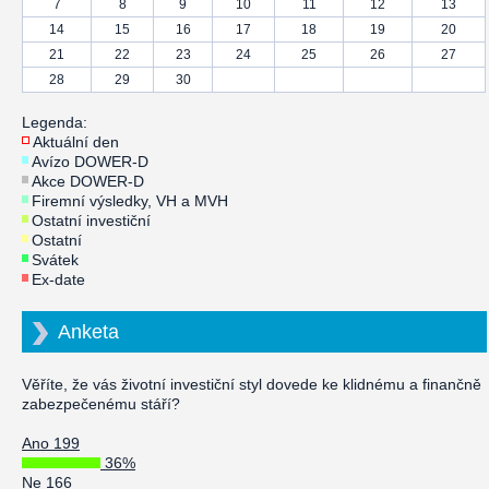
7
8
9
10
11
12
13
14
15
16
17
18
19
20
21
22
23
24
25
26
27
28
29
30
Legenda:
Aktuální den
Avízo DOWER-D
Akce DOWER-D
Firemní výsledky, VH a MVH
Ostatní investiční
Ostatní
Svátek
Ex-date
Anketa
Věříte, že vás životní investiční styl dovede ke klidnému a finančně
zabezpečenému stáří?
Ano 199
36%
Ne 166