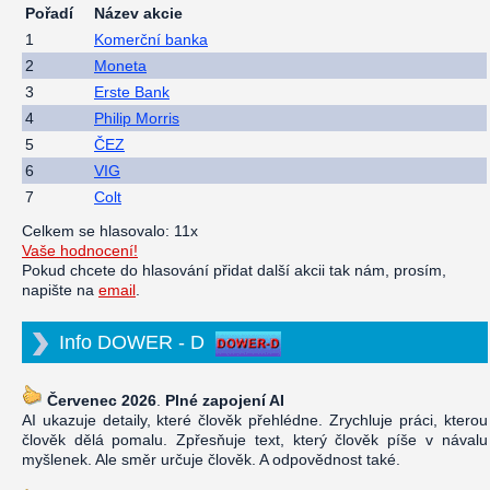
Pořadí
Název akcie
1
Komerční banka
2
Moneta
3
Erste Bank
4
Philip Morris
5
ČEZ
6
VIG
7
Colt
Celkem se hlasovalo: 11x
Vaše hodnocení!
Pokud chcete do hlasování přidat další akcii tak nám, prosím,
napište na
email
.
Info DOWER - D
Červenec 2026
.
Plné zapojení AI
AI ukazuje detaily, které člověk přehlédne. Zrychluje práci, kterou
člověk dělá pomalu. Zpřesňuje text, který člověk píše v návalu
myšlenek. Ale směr určuje člověk. A odpovědnost také.