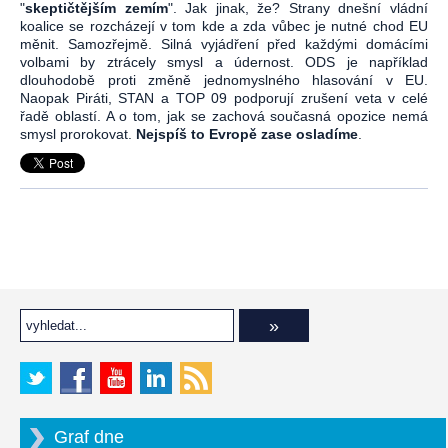
"
skeptičtějším zemím
". Jak jinak, že? Strany dnešní vládní
koalice se rozcházejí v tom kde a zda vůbec je nutné chod EU
měnit. Samozřejmě. Silná vyjádření před každými domácími
volbami by ztrácely smysl a údernost. ODS je například
dlouhodobě proti změně jednomyslného hlasování v EU.
Naopak Piráti, STAN a TOP 09 podporují zrušení veta v celé
řadě oblastí. A o tom, jak se zachová současná opozice nemá
smysl prorokovat.
Nejspíš to Evropě zase osladíme
.
Graf dne