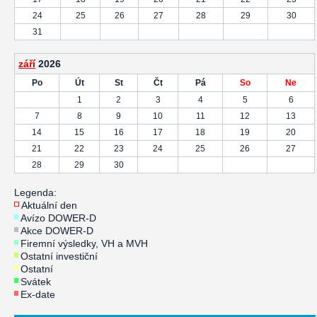
24
25
26
27
28
29
30
31
září
2026
Po
Út
St
Čt
Pá
So
Ne
1
2
3
4
5
6
7
8
9
10
11
12
13
14
15
16
17
18
19
20
21
22
23
24
25
26
27
28
29
30
Legenda:
Aktuální den
Avízo DOWER-D
Akce DOWER-D
Firemní výsledky, VH a MVH
Ostatní investiční
Ostatní
Svátek
Ex-date