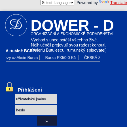
Powered by
Translate
DOWER - D
ORGANIZAČNÍ A EKONOMICKÉ PORADENSTVÍ
Východ slunce potěší všechno živé.
Nejhlučněji projevují svou radost kohouti.
(Valeriu Butulescu, rumunský spisovatel)
Aktuálně BCPP:
Kurzy.cz
Akcie Burza
Burza PX50
0 Kč
ČESKÁ ZBROJOVKA GR
Přihlášení