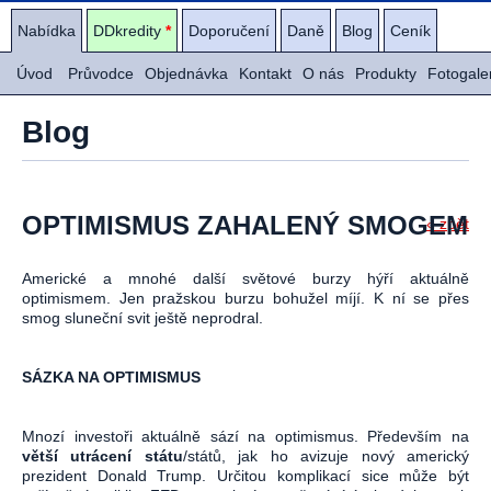
Nabídka
DDkredity
*
Doporučení
Daně
Blog
Ceník
Úvod
Průvodce
Objednávka
Kontakt
O nás
Produkty
Fotogale
Blog
OPTIMISMUS ZAHALENÝ SMOGEM
« zpět
Americké a mnohé další světové burzy hýří aktuálně
optimismem. Jen pražskou burzu bohužel míjí. K ní se přes
smog sluneční svit ještě neprodral.
SÁZKA NA OPTIMISMUS
Mnozí investoři aktuálně sází na optimismus. Především na
větší utrácení státu
/států, jak ho avizuje nový americký
prezident Donald Trump. Určitou komplikací sice může být