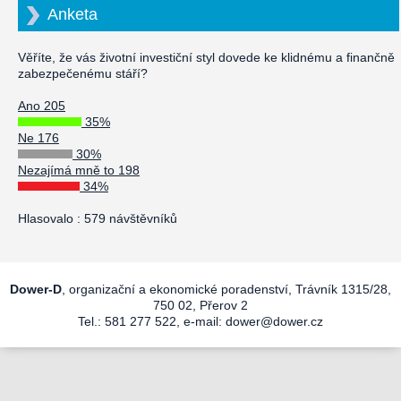
Anketa
Věříte, že vás životní investiční styl dovede ke klidnému a finančně
zabezpečenému stáří?
Ano 205
35%
Ne 176
30%
Nezajímá mně to 198
34%
Hlasovalo : 579 návštěvníků
Dower-D
, organizační a ekonomické poradenství, Trávník 1315/28,
750 02, Přerov 2
Tel.: 581 277 522, e-mail:
dower@dower.cz