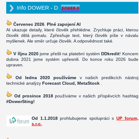
Info DOWER - D
Červenec 2026
.
Plné zapojení AI
AI ukazuje detaily, které člověk přehlédne. Zrychluje práci, kterou
člověk dělá pomalu. Zpřesňuje text, který člověk píše v návalu
myšlenek. Ale směr určuje člověk. A odpovědnost také.
V říjnu 2020
jsme přešli na platební systém
DDkredit
! Koncem
dubna 2021 jsme systém upřesnili. Do konce roku 2026 bude
upraven.
Od ledna 2020 používáme
v našich predikcích nástroj
technické analýzy
Forecast Cloud, MetaStock
.
Od prosince 2018
používáme v našich příspěvcích hashtag
#DowerSting!
Od 1.1.2018
prohlubujeme spolupráci s
UP forum,
s.r.o.