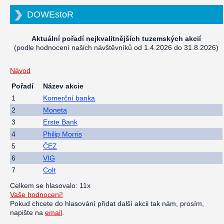
DOWEstoR
Aktuální pořadí nejkvalitnějších tuzemských akcií
(podle hodnocení našich návštěvníků od 1.4.2026 do 31.8.2026)
Návod
Pořadí
Název akcie
1
Komerční banka
2
Moneta
3
Erste Bank
4
Philip Morris
5
ČEZ
6
VIG
7
Colt
Celkem se hlasovalo: 11x
Vaše hodnocení!
Pokud chcete do hlasování přidat další akcii tak nám, prosím,
napište na
email
.