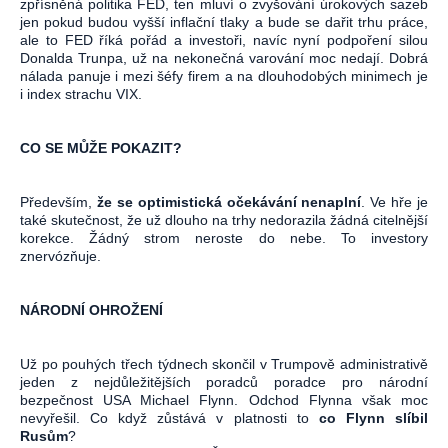
zpřísněná politika FED, ten mluví o zvyšování úrokových sazeb
jen pokud budou vyšší inflační tlaky a bude se dařit trhu práce,
ale to FED říká pořád a investoři, navíc nyní podpoření silou
Donalda Trunpa, už na nekonečná varování moc nedají. Dobrá
nálada panuje i mezi šéfy firem a na dlouhodobých minimech je
i index strachu VIX.
CO SE MŮŽE POKAZIT?
Především,
že se optimistická očekávání nenaplní
. Ve hře je
také skutečnost, že už dlouho na trhy nedorazila žádná citelnější
korekce. Žádný strom neroste do nebe. To investory
znervózňuje.
NÁRODNÍ OHROŽENÍ
Už po pouhých třech týdnech skončil v Trumpově administrativě
jeden z nejdůležitějších poradců poradce pro národní
bezpečnost USA Michael Flynn. Odchod Flynna však moc
nevyřešil. Co když zůstává v platnosti to
co Flynn slíbil
Rusům
?