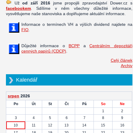
Už
od září 2016
jsme propojili zpravodajství Dower.cz s
facebookem
. Sdílíme v něm všechny důležité informace,
vysvětlujeme naše stanoviska a doplňujeme aktuální informace.
Informace o termínech VH a výších dividend najdete na
FIO
.
Důježité informace o
BCPP
a
Centrálním depozitáři
cenných papírů (CDCP)
.
Celý článek
Archiv
Kalendář
srpen
2026
Po
Út
St
Čt
Pá
So
Ne
1
2
3
4
5
6
7
8
9
10
11
12
13
14
15
16
17
18
19
20
21
22
23