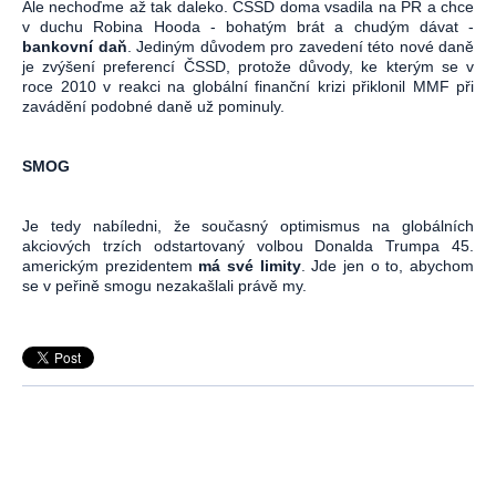
Ale nechoďme až tak daleko. ČSSD doma vsadila na PR a chce
v duchu Robina Hooda - bohatým brát a chudým dávat -
bankovní daň
. Jediným důvodem pro zavedení této nové daně
je zvýšení preferencí ČSSD, protože důvody, ke kterým se v
roce 2010 v reakci na globální finanční krizi přiklonil MMF při
zavádění podobné daně už pominuly.
SMOG
Je tedy nabíledni, že současný optimismus na globálních
akciových trzích odstartovaný volbou Donalda Trumpa 45.
americkým prezidentem
má své limity
. Jde jen o to, abychom
se v peřině smogu nezakašlali právě my.