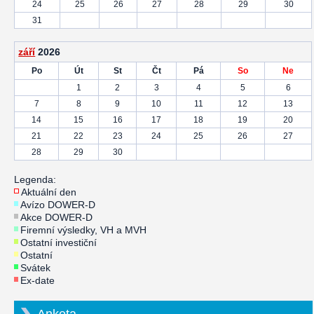
24
25
26
27
28
29
30
31
září
2026
Po
Út
St
Čt
Pá
So
Ne
1
2
3
4
5
6
7
8
9
10
11
12
13
14
15
16
17
18
19
20
21
22
23
24
25
26
27
28
29
30
Legenda:
Aktuální den
Avízo DOWER-D
Akce DOWER-D
Firemní výsledky, VH a MVH
Ostatní investiční
Ostatní
Svátek
Ex-date
Anketa