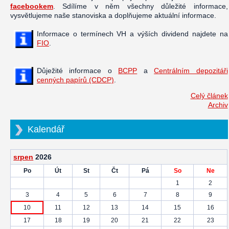
facebookem
. Sdílíme v něm všechny důležité informace,
vysvětlujeme naše stanoviska a doplňujeme aktuální informace.
Informace o termínech VH a výších dividend najdete na
FIO
.
Důježité informace o
BCPP
a
Centrálním depozitáři
cenných papírů (CDCP)
.
Celý článek
Archiv
Kalendář
srpen
2026
Po
Út
St
Čt
Pá
So
Ne
1
2
3
4
5
6
7
8
9
10
11
12
13
14
15
16
17
18
19
20
21
22
23