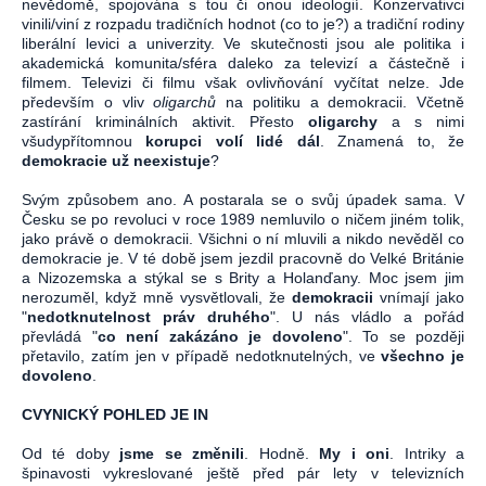
nevědomě, spojována s tou či onou ideologií. Konzervativci
vinili/viní z rozpadu tradičních hodnot (co to je?) a tradiční rodiny
liberální levici a univerzity. Ve skutečnosti jsou ale politika i
akademická komunita/sféra daleko za televizí a částečně i
filmem. Televizi či filmu však ovlivňování vyčítat nelze. Jde
především o vliv
oligarchů
na politiku a demokracii. Včetně
zastírání kriminálních aktivit. Přesto
oligarchy
a s nimi
všudypřítomnou
korupci volí lidé dál
. Znamená to, že
demokracie už neexistuje
?
Svým způsobem ano. A postarala se o svůj úpadek sama. V
Česku se po revoluci v roce 1989 nemluvilo o ničem jiném tolik,
jako právě o demokracii. Všichni o ní mluvili a nikdo nevěděl co
demokracie je. V té době jsem jezdil pracovně do Velké Británie
a Nizozemska a stýkal se s Brity a Holanďany. Moc jsem jim
nerozuměl, když mně vysvětlovali, že
demokracii
vnímají jako
"
nedotknutelnost práv druhého
". U nás vládlo a pořád
převládá "
co není zakázáno je dovoleno
". To se později
přetavilo, zatím jen v případě nedotknutelných, ve
všechno je
dovoleno
.
CVYNICKÝ POHLED JE IN
Od té doby
jsme se změnili
. Hodně.
My i oni
. Intriky a
špinavosti vykreslované ještě před pár lety v televizních