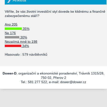
Věříte, že vás životní investiční styl dovede ke klidnému a finančně
zabezpečenému stáří?
Ano 205
35%
Ne 176
30%
Nezajímá mně to 198
34%
Hlasovalo : 579 návštěvníků
Dower-D
, organizační a ekonomické poradenství, Trávník 1315/28,
750 02, Přerov 2
Tel.: 581 277 522, e-mail:
dower@dower.cz