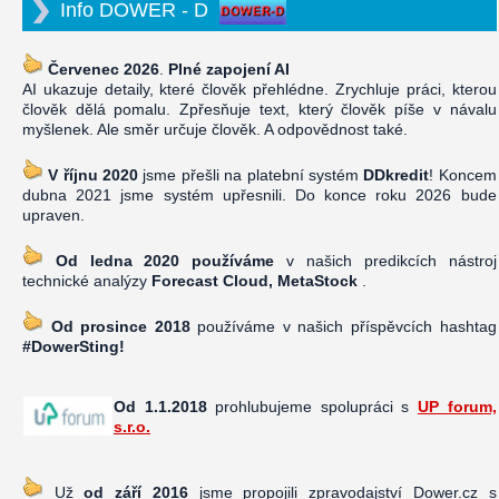
Info DOWER - D
Červenec 2026
.
Plné zapojení AI
AI ukazuje detaily, které člověk přehlédne. Zrychluje práci, kterou
člověk dělá pomalu. Zpřesňuje text, který člověk píše v návalu
myšlenek. Ale směr určuje člověk. A odpovědnost také.
V říjnu 2020
jsme přešli na platební systém
DDkredit
! Koncem
dubna 2021 jsme systém upřesnili. Do konce roku 2026 bude
upraven.
Od ledna 2020 používáme
v našich predikcích nástroj
technické analýzy
Forecast Cloud, MetaStock
.
Od prosince 2018
používáme v našich příspěvcích hashtag
#DowerSting!
Od 1.1.2018
prohlubujeme spolupráci s
UP forum,
s.r.o.
Už
od září 2016
jsme propojili zpravodajství Dower.cz s