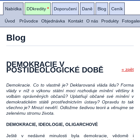
Nabídka
DDkredity
*
Doporučení
Daně
Blog
Ceník
Úvod
Průvodce
Objednávka
Kontakt
O nás
Produkty
Fotogale
Blog
DEMOKRACIE V
POSTIDEOLOGICKÉ DOBĚ
« zpět
Demokracie. Co to vlastně je? Deklarovaná vláda lidu? Forma
vlády v níž o výkonu státní moci rozhoduje mínění většiny k
volbám oprávněných občanů? Uplatňují občané své mínění v
demokratickém státě prostřednictvím ústavy? Opravdu to tak
všechno je? Mnozí nevěří. Odložme šedivou teorii a věnujme se
zelenému stromu života.
DEMOKRACIE, IDEOLOGIE, OLIGARCHOVÉ
Ještě v nedávné minulosti byla demokracie, vědomě i