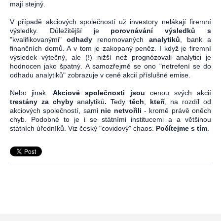
mají stejný.
V případě akciových společností už investory nelákají firemní
výsledky. Důležitější je
porovnávání výsledků s
"kvalifikovanými"
odhady
renomovaných
analytiků
, bank a
finančních domů. A v tom je zakopaný peněz. I když je firemní
výsledek výtečný, ale (!) nižší než prognózovali analytici je
hodnocen jako špatný. A samozřejmě se ono "netrefení se do
odhadu analytiků" zobrazuje v ceně akcií příslušné emise.
Nebo jinak.
Akciové společnosti jsou
cenou svých akcií
trestány za chyby
analytiků
.
Tedy
těch
,
kteří
, na rozdíl od
akciových společností, sami
nic netvořili
- kromě právě oněch
chyb. Podobné to je i se státními institucemi a a většinou
státních úředníků. Viz český "covidový" chaos.
Počítejme s tím
.