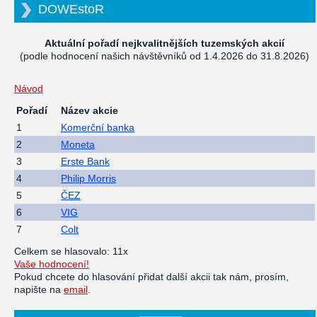
DOWEstoR
Aktuální pořadí nejkvalitnějších tuzemských akcií
(podle hodnocení našich návštěvníků od 1.4.2026 do 31.8.2026)
Návod
Pořadí
Název akcie
1
Komerční banka
2
Moneta
3
Erste Bank
4
Philip Morris
5
ČEZ
6
VIG
7
Colt
Celkem se hlasovalo: 11x
Vaše hodnocení!
Pokud chcete do hlasování přidat další akcii tak nám, prosím,
napište na
email
.