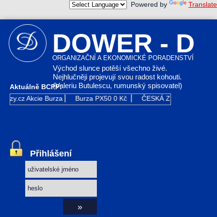
Powered by
Translate
DOWER - D
ORGANIZAČNÍ A EKONOMICKÉ PORADENSTVÍ
Východ slunce potěší všechno živé.
Nejhlučněji projevují svou radost kohouti.
(Valeriu Butulescu, rumunský spisovatel)
Aktuálně BCPP:
urzy.cz
Akcie Burza
Burza PX50
0 Kč
ČESKÁ ZBROJOVKA GR
Přihlášení