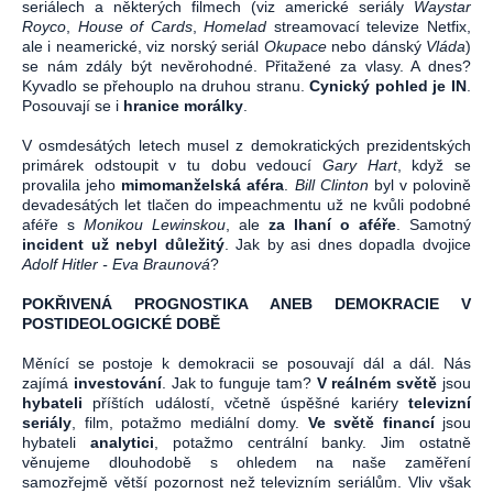
seriálech a některých filmech (viz americké seriály
Waystar
Royco
,
House of Cards
,
Homelad
streamovací televize Netfix,
ale i neamerické, viz norský seriál
Okupace
nebo dánský
Vláda
)
se nám zdály být nevěrohodné. Přitažené za vlasy. A dnes?
Kyvadlo se přehouplo na druhou stranu.
Cynický pohled je IN
.
Posouvají se i
hranice morálky
.
V osmdesátých letech musel z demokratických prezidentských
primárek odstoupit v tu dobu vedoucí
Gary Hart
, když se
provalila jeho
mimomanželská aféra
.
Bill Clinton
byl v polovině
devadesátých let tlačen do impeachmentu už ne kvůli podobné
aféře s
Monikou Lewinskou
, ale
za lhaní o aféře
. Samotný
incident už nebyl důležitý
. Jak by asi dnes dopadla dvojice
Adolf Hitler - Eva Braunová
?
POKŘIVENÁ PROGNOSTIKA ANEB DEMOKRACIE V
POSTIDEOLOGICKÉ DOBĚ
Měnící se postoje k demokracii se posouvají dál a dál. Nás
zajímá
investování
. Jak to funguje tam?
V reálném světě
jsou
hybateli
příštích událostí, včetně úspěšné kariéry
televizní
seriály
, film, potažmo mediální domy.
Ve světě financí
jsou
hybateli
analytici
, potažmo centrální banky. Jim ostatně
věnujeme dlouhodobě s ohledem na naše zaměření
samozřejmě větší pozornost než televizním seriálům. Vliv však