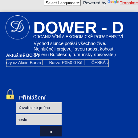
Powered by
Translate
DOWER - D
ORGANIZAČNÍ A EKONOMICKÉ PORADENSTVÍ
Východ slunce potěší všechno živé.
Nejhlučněji projevují svou radost kohouti.
(Valeriu Butulescu, rumunský spisovatel)
Aktuálně BCPP:
Kurzy.cz
Akcie Burza
Burza PX50
0 Kč
ČESKÁ ZBROJOVKA GR
Přihlášení