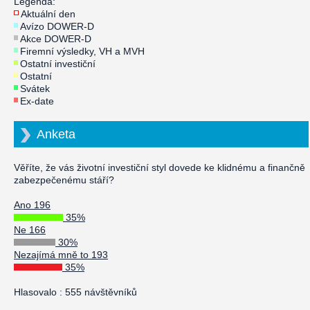
Legenda:
Aktuální den
Avízo DOWER-D
Akce DOWER-D
Firemní výsledky, VH a MVH
Ostatní investiční
Ostatní
Svátek
Ex-date
Anketa
Věříte, že vás životní investiční styl dovede ke klidnému a finančně
zabezpečenému stáří?
Ano 196
35%
Ne 166
30%
Nezajímá mně to 193
35%
Hlasovalo : 555 návštěvníků