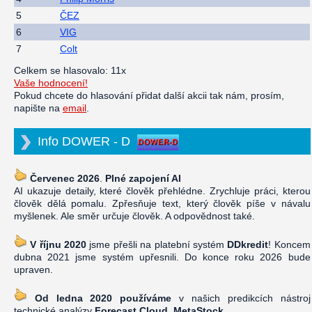
5
ČEZ
6
VIG
7
Colt
Celkem se hlasovalo: 11x
Vaše hodnocení!
Pokud chcete do hlasování přidat další akcii tak nám, prosím,
napište na
email
.
Info DOWER - D
Červenec 2026
.
Plné zapojení AI
AI ukazuje detaily, které člověk přehlédne. Zrychluje práci, kterou
člověk dělá pomalu. Zpřesňuje text, který člověk píše v návalu
myšlenek. Ale směr určuje člověk. A odpovědnost také.
V říjnu 2020
jsme přešli na platební systém
DDkredit
! Koncem
dubna 2021 jsme systém upřesnili. Do konce roku 2026 bude
upraven.
Od ledna 2020 používáme
v našich predikcích nástroj
technické analýzy
Forecast Cloud, MetaStock
.