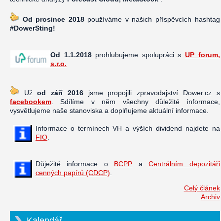
Od prosince 2018
používáme v našich příspěvcích hashtag
#DowerSting!
Od 1.1.2018
prohlubujeme spolupráci s
UP forum,
s.r.o.
Už
od září 2016
jsme propojili zpravodajství Dower.cz s
facebookem
. Sdílíme v něm všechny důležité informace,
vysvětlujeme naše stanoviska a doplňujeme aktuální informace.
Informace o termínech VH a výších dividend najdete na
FIO
.
Důježité informace o
BCPP
a
Centrálním depozitáři
cenných papírů (CDCP)
.
Celý článek
Archiv
Kalendář