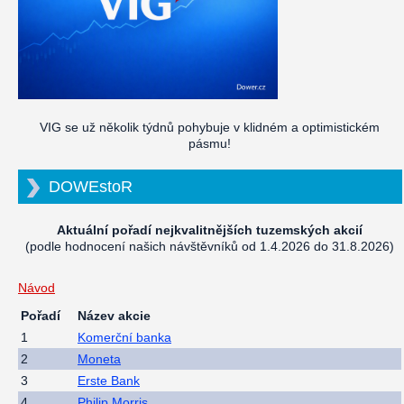
VIG se už několik týdnů pohybuje v klidném a optimistickém
pásmu!
DOWEstoR
Aktuální pořadí nejkvalitnějších tuzemských akcií
(podle hodnocení našich návštěvníků od 1.4.2026 do 31.8.2026)
Návod
Pořadí
Název akcie
1
Komerční banka
2
Moneta
3
Erste Bank
4
Philip Morris