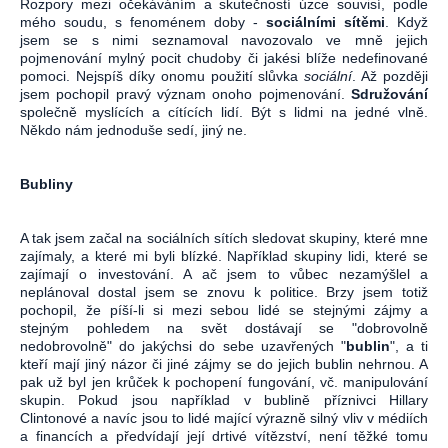
Rozpory mezi očekáváním a skutečností úzce souvisí, podle
mého soudu, s fenoménem doby -
sociálními sítěmi
. Když
jsem se s nimi seznamoval navozovalo ve mně jejich
pojmenování mylný pocit chudoby či jakési blíže nedefinované
pomoci. Nejspíš díky onomu použití slůvka
sociální
. Až později
jsem pochopil pravý význam onoho pojmenování.
Sdružování
společně myslících a cítících lidí. Být s lidmi na jedné vlně.
Někdo nám jednoduše sedí, jiný ne.
Bubliny
A tak jsem začal na sociálních sítích sledovat skupiny, které mne
zajímaly, a které mi byli blízké. Například skupiny lidi, které se
zajímají o investování. A ač jsem to vůbec nezamýšlel a
neplánoval dostal jsem se znovu k politice. Brzy jsem totiž
pochopil, že píší-li si mezi sebou lidé se stejnými zájmy a
stejným pohledem na svět dostávají se "dobrovolně
nedobrovolně" do jakýchsi do sebe uzavřených "
bublin
", a ti
kteří mají jiný názor či jiné zájmy se do jejich bublin nehrnou. A
pak už byl jen krůček k pochopení fungování, vč. manipulování
skupin. Pokud jsou například v bublině příznivci Hillary
Clintonové a navíc jsou to lidé mající výrazně silný vliv v médiích
a financích a předvídají její drtivé vítězství, není těžké tomu