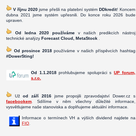
V říjnu 2020
jsme přešli na platební systém
DDkredit
! Koncem
dubna 2021 jsme systém upřesnili. Do konce roku 2026 bude
upraven.
Od ledna 2020 používáme
v našich predikcích nástroj
technické analýzy
Forecast Cloud, MetaStock
.
Od prosince 2018
používáme v našich příspěvcích hashtag
#DowerSting!
Od 1.1.2018
prohlubujeme spolupráci s
UP forum,
s.r.o.
Už
od září 2016
jsme propojili zpravodajství Dower.cz s
facebookem
. Sdílíme v něm všechny důležité informace,
vysvětlujeme naše stanoviska a doplňujeme aktuální informace.
Informace o termínech VH a výších dividend najdete na
FIO
.