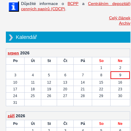
Důježité informace o
BCPP
a
Centrálním depozitáři
cenných papírů (CDCP)
.
Celý článek
Archiv
Kalendář
srpen
2026
Po
Út
St
Čt
Pá
So
Ne
1
2
3
4
5
6
7
8
9
10
11
12
13
14
15
16
17
18
19
20
21
22
23
24
25
26
27
28
29
30
31
září
2026
Po
Út
St
Čt
Pá
So
Ne
1
2
3
4
5
6