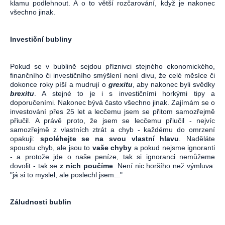
klamu podlehnout. A o to větší rozčarování, když je nakonec
všechno jinak.
Investiční bubliny
Pokud se v bublině sejdou příznivci stejného ekonomického,
finančního či investičního smýšlení není divu, že celé měsíce či
dokonce roky píší a mudrují o
grexitu
, aby nakonec byli svědky
brexitu
. A stejné to je i s investičními horkými tipy a
doporučeními. Nakonec bývá často všechno jinak. Zajímám se o
investování přes 25 let a lecčemu jsem se přitom samozřejmě
přiučil. A právě proto, že jsem se lecčemu přiučil - nejvíc
samozřejmě z vlastních ztrát a chyb - každému do omrzení
opakuji:
spoléhejte se na svou vlastní hlavu
. Naděláte
spoustu chyb, ale jsou to
vaše chyby
a pokud nejsme ignoranti
- a protože jde o naše peníze, tak si ignoranci nemůžeme
dovolit - tak se
z nich poučíme
. Není nic horšího než výmluva:
"já si to myslel, ale poslechl jsem..."
Záludnosti bublin