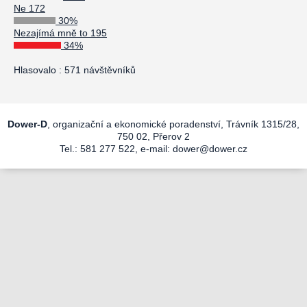
Ne 172
30%
Nezajímá mně to 195
34%
Hlasovalo : 571 návštěvníků
Dower-D
, organizační a ekonomické poradenství, Trávník 1315/28,
750 02, Přerov 2
Tel.: 581 277 522, e-mail:
dower@dower.cz