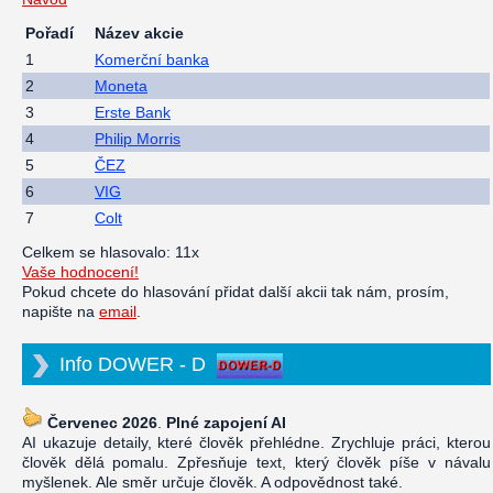
Pořadí
Název akcie
1
Komerční banka
2
Moneta
3
Erste Bank
4
Philip Morris
5
ČEZ
6
VIG
7
Colt
Celkem se hlasovalo: 11x
Vaše hodnocení!
Pokud chcete do hlasování přidat další akcii tak nám, prosím,
napište na
email
.
Info DOWER - D
Červenec 2026
.
Plné zapojení AI
AI ukazuje detaily, které člověk přehlédne. Zrychluje práci, kterou
člověk dělá pomalu. Zpřesňuje text, který člověk píše v návalu
myšlenek. Ale směr určuje člověk. A odpovědnost také.