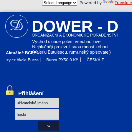
Powered by
Translate
DOWER - D
ORGANIZAČNÍ A EKONOMICKÉ PORADENSTVÍ
Východ slunce potěší všechno živé.
Nejhlučněji projevují svou radost kohouti.
(Valeriu Butulescu, rumunský spisovatel)
Aktuálně BCPP:
urzy.cz
Akcie Burza
Burza PX50
0 Kč
ČESKÁ ZBROJOVKA GR
Přihlášení