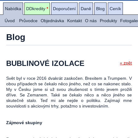
Nabídka
DDkredity
*
Doporučení
Daně
Blog
Ceník
Úvod
Průvodce
Objednávka
Kontakt
O nás
Produkty
Fotogale
Blog
BUBLINOVÉ IZOLACE
« zpět
Svět byl v roce 2016 dvakrát zaskočen. Brexitem a Trumpem. V
obou případech se čekalo něco jiného, než co se nakonec stalo.
My v Česku jsme si už svou zkušenost s tímto jevem prožili
dříve. Se Zemanem. Také se čekalo něco a něco jiného se
skutečně stalo. Teď mi ale nejde o politiku. Zajímají mne
souvislosti s akciovými trhy, potažmo s investováním.
Zájmové skupiny