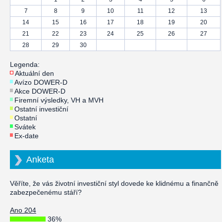
7
8
9
10
11
12
13
14
15
16
17
18
19
20
21
22
23
24
25
26
27
28
29
30
Legenda:
Aktuální den
Avízo DOWER-D
Akce DOWER-D
Firemní výsledky, VH a MVH
Ostatní investiční
Ostatní
Svátek
Ex-date
Anketa
Věříte, že vás životní investiční styl dovede ke klidnému a finančně
zabezpečenému stáří?
Ano 204
36%