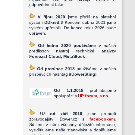
odpovědnost také.
V říjnu 2020
jsme přešli na platební
systém
DDkredit
! Koncem dubna 2021 jsme
systém upřesnili. Do konce roku 2026 bude
upraven.
Od ledna 2020 používáme
v našich
predikcích nástroj technické analýzy
Forecast Cloud, MetaStock
.
Od prosince 2018
používáme v našich
příspěvcích hashtag
#DowerSting!
Od 1.1.2018
prohlubujeme
spolupráci s
UP forum, s.r.o.
Už
od září 2016
jsme propojili
zpravodajství Dower.cz s
facebookem
.
Sdílíme v něm všechny důležité informace,
vysvětlujeme naše stanoviska a doplňujeme