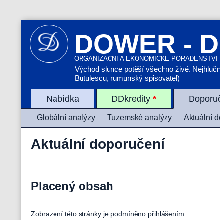
DOWER - D
ORGANIZAČNÍ A EKONOMICKÉ PORADENSTVÍ
Východ slunce potěší všechno živé. Nejhlučněj
Butulescu, rumunský spisovatel)
Nabídka
DDkredity
*
Doporu
Globální analýzy
Tuzemské analýzy
Aktuální 
Aktuální doporučení
Placený obsah
Zobrazení této stránky je podmíněno přihlášením.