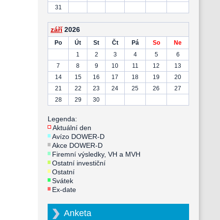
31
září
2026
Po
Út
St
Čt
Pá
So
Ne
1
2
3
4
5
6
7
8
9
10
11
12
13
14
15
16
17
18
19
20
21
22
23
24
25
26
27
28
29
30
Legenda:
Aktuální den
Avízo DOWER-D
Akce DOWER-D
Firemní výsledky, VH a MVH
Ostatní investiční
Ostatní
Svátek
Ex-date
Anketa