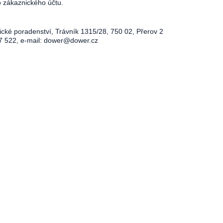
o zákaznického účtu.
ické poradenství, Trávník 1315/28, 750 02, Přerov 2
7 522, e-mail:
dower@dower.cz