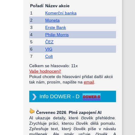
Pořadí
Název akcie
1
Komerční banka
2
Moneta
3
Erste Bank
4
Philip Morris
5
ČEZ
6
VIG
7
Colt
Celkem se hlasovalo: 11x
Vaše hodnocení!
Pokud chcete do hlasování přidat další akcii
tak nám, prosím, napište na
email
.
Info DOWER - D
Červenec 2026
.
Plné zapojení AI
AI ukazuje detaily, které člověk přehlédne.
Zrychluje práci, kterou člověk dělá pomalu.
Zpřesňuje text, který člověk píše v návalu
myšlenek. Ale směr určuje člověk. A