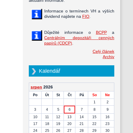
aktuální informace.
Informace o termínech VH a výších
dividend najdete na
FIO
.
Důježité informace o
BCPP
a
Centrálním depozitáři cenných
papírů (CDCP)
.
Celý článek
Archiv
Kalendář
srpen
2026
Po
Út
St
Čt
Pá
So
Ne
1
2
3
4
5
6
7
8
9
10
11
12
13
14
15
16
17
18
19
20
21
22
23
24
25
26
27
28
29
30