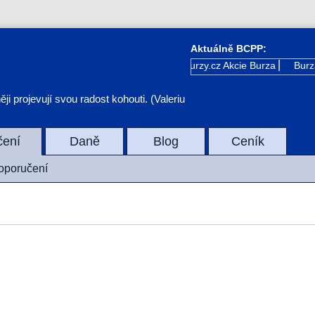
Aktuálně BCPP:
Kurzy.cz
Akcie Burza
Burza
i projevují svou radost kohouti. (Valeriu
čení
Daně
Blog
Ceník
doporučení